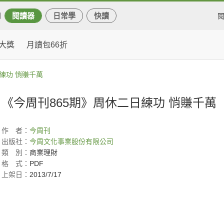
閱讀器
日常學
快讀
大獎
月讀包66折
練功 悄賺千萬
《今周刊865期》周休二日練功 悄賺千萬
作
者：
今周刊
出版社：
今周文化事業股份有限公司
類
別：
商業理財
格
式：
PDF
上架日：
2013/7/17