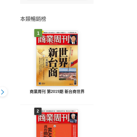
本類暢銷榜
1
商業周刊 第2019期 新台商世界
2
《今周刊第1544期 40
《今周刊第1543期 53
《今周
1544期 40
歲就該開始的 抗遺忘
檔！台股千金軍團 大
檔！
始的 抗遺忘
戰爭》
閱兵》
戰爭》