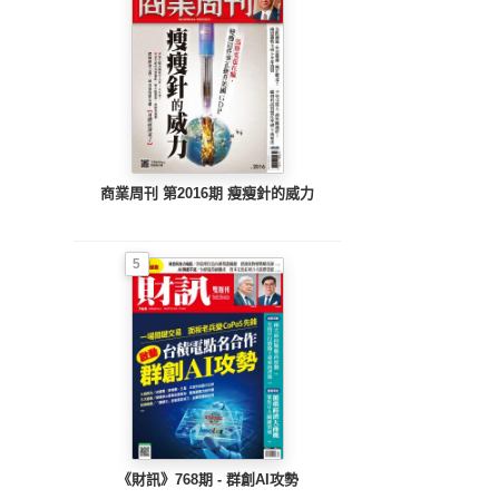
商業周刊 第2016期 瘦瘦針的威力
5
《財訊》768期 - 群創AI攻勢