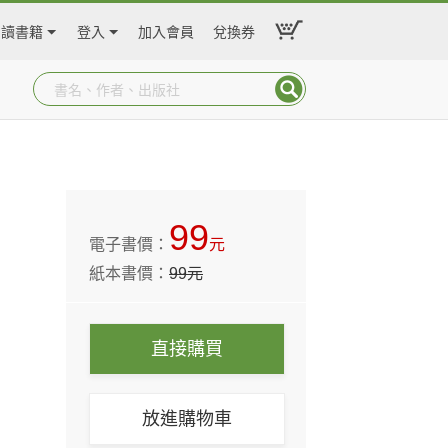
閱讀書籍
登入
加入會員
兌換券
99
電子書價：
元
紙本書價：
99
元
直接購買
放進購物車