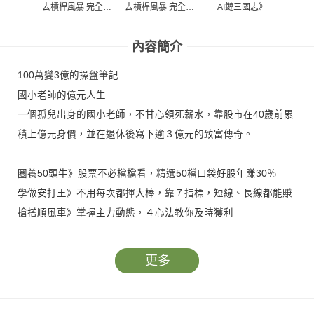
去槓桿風暴 完全拆
去槓桿風暴 完全拆
AI鏈三國志》
AI
解》
解》
內容簡介
100萬變3億的操盤筆記
國小老師的億元人生
一個孤兒出身的國小老師，不甘心領死薪水，靠股市在40歲前累
積上億元身價，並在退休後寫下逾３億元的致富傳奇。
圈養50頭牛》股票不必檔檔看，精選50檔口袋好股年賺30％
學做安打王》不用每次都揮大棒，靠７指標，短線、長線都能賺
搶搭順風車》掌握主力動態，４心法教你及時獲利
更多