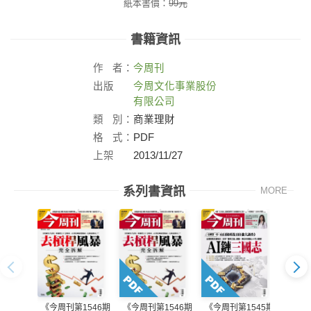
紙本書價：
99
元
書籍資訊
作
者：
今周刊
出版
今周文化事業股份
社：
有限公司
類
別：
商業理財
格
式：
PDF
上架
2013/11/27
日：
系列書資訊
MORE
《今周刊第1546期
《今周刊第1546期
《今周刊第1545期
《今周