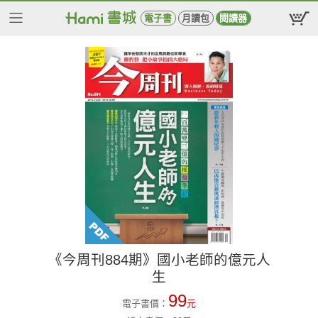
電子書
月讀包
閱讀器
《今周刊884期》國小老師的億元人
生
99
電子書價：
元