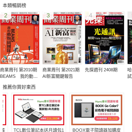
本類暢銷榜
2
3
4
商業周刊 第2010期
商業周刊 第2021期
先探週刊 2408期
哈
BEAMS 我的動物
AI新富關鍵報告
試
園團隊
推薦你買好東西
送觸
TCL數位筆記本送月讀包1
BOOX電子閱讀器加購皮