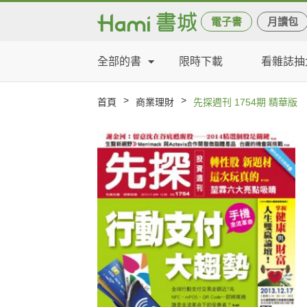
電子書
月讀包
全部的書
限時下載
看雜誌抽
>
>
首頁
商業理財
先探週刊 1754期 精華版