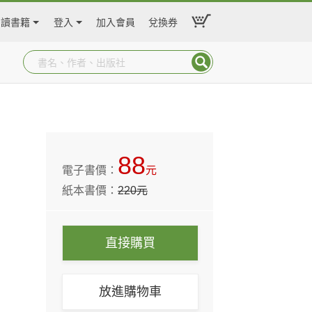
閱讀書籍
登入
加入會員
兌換券
88
電子書價：
元
紙本書價：
220
元
直接購買
放進購物車