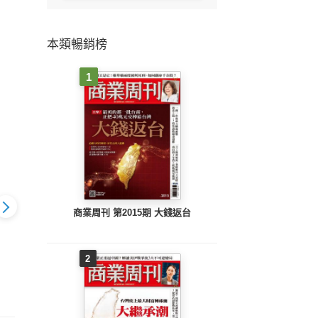
本類暢銷榜
1
商業周刊 第2015期 大錢返台
2
 2414期
先探週刊 2413期
先探投資週刊 2414期
先探投