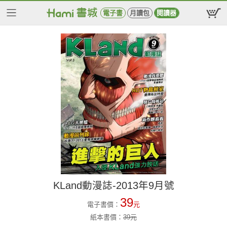
電子書
月讀包
閱讀器
KLand動漫誌-2013年9月號
39
電子書價：
元
紙本書價：
39
元