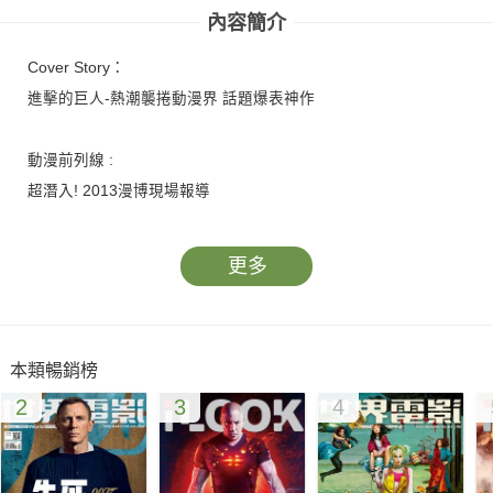
內容簡介
Cover Story：
進擊的巨人-熱潮襲捲動漫界 話題爆表神作
動漫前列線 :
超潛入! 2013漫博現場報導
更多
本類暢銷榜
2
3
4