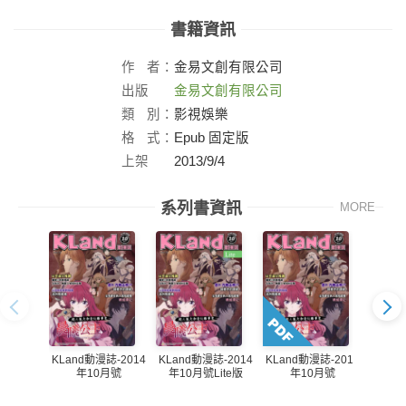
書籍資訊
作
者：
金易文創有限公司
出版
金易文創有限公司
社：
類
別：
影視娛樂
格
式：
Epub 固定版
上架
2013/9/4
日：
系列書資訊
MORE
KLand動漫誌-2014
KLand動漫誌-2014
KLand動漫誌-2014
KLan
年10月號
年10月號Lite版
年10月號