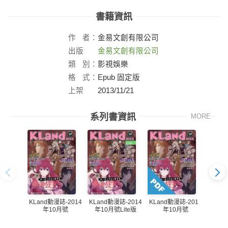
書籍資訊
作
者：
金易文創有限公司
出版
金易文創有限公司
社：
類
別：
影視娛樂
格
式：
Epub 固定版
上架
2013/11/21
日：
系列書資訊
MORE
KLand動漫誌-2014
KLand動漫誌-2014
KLand動漫誌-2014
KLan
年10月號
年10月號Lite版
年10月號