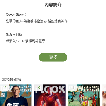
內容簡介
Cover Story：
進擊的巨人-熱潮襲捲動漫界 話題爆表神作
動漫前列線 :
超潛入! 2013漫博現場報導
更多
本類暢銷榜
2
3
4