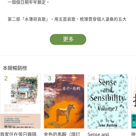
一個個日期牢牢鎖定。
第二部「水薄荷哀歌」，用五首哀歌，梳理貫穿個人滄桑的五大
主題：現實、愛情、歷史、故鄉、詩歌，直到時間幻象被剝去，
人類不變的處境展示無遺。
更多
第三部「哲人之墟」，那「墟」在哪裡？除了我們耽於深思的內
心，它能在哪裡？歷史無所謂悲喜，它僅僅歸結於此。
本類暢銷榜
2
3
4
我家住在張日興隔
金色的馬鞍（增訂
Sense and
拚