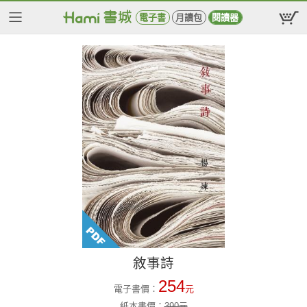
電子書
月讀包
閱讀器
敘事詩
254
電子書價：
元
紙本書價：
390
元