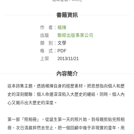
書籍資訊
作
者：
楊煉
出版
聯經出版事業公司
社：
類
別：
文學
格
式：
PDF
上架
2013/11/21
日：
內容簡介
這本詩集主題，透過楊煉自身的經歷素材，把思想指向個人和歷
史的深刻關聯：個人命運深深陷入大歷史的纏結，同時，個人內
心又揭示出大歷史的深度。
第一部「照相冊」，從誕生第一天的照片始，到母親剪貼完照相
冊、次日清晨猝然去世止，把一個回顧中幾乎非現實的童年，用