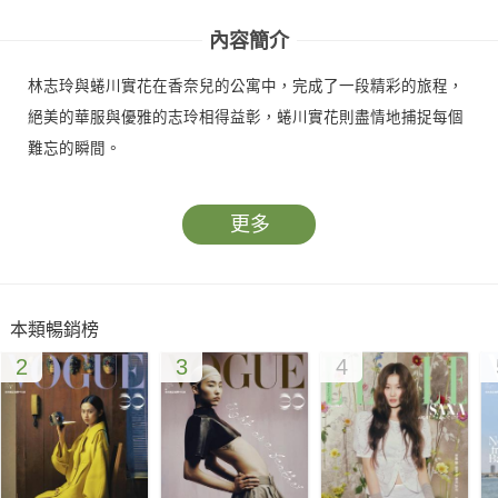
內容簡介
林志玲與蜷川實花在香奈兒的公寓中，完成了一段精彩的旅程，
絕美的華服與優雅的志玲相得益彰，蜷川實花則盡情地捕捉每個
難忘的瞬間。
更多
本類暢銷榜
2
3
4