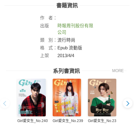
書籍資訊
作
者：
出版
時報周刊股份有限
社：
公司
類
別：
流行時尚
格
式：
Epub 流動版
上架
2013/4/4
日：
系列書資訊
MORE
Girl愛女生_No.240
Girl愛女生_No.239
Girl愛女生_No.238
Girl