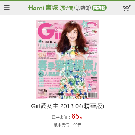
電子書
月讀包
閱讀器
Girl愛女生 2013.04(精華版)
65
電子書價：
元
紙本書價：
99
元