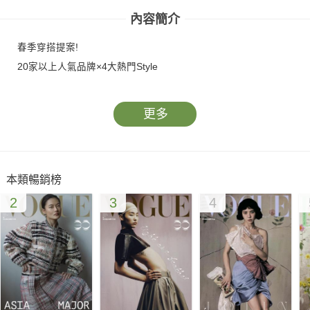
內容簡介
春季穿搭提案!
20家以上人氣品牌×4大熱門Style
更多
本類暢銷榜
2
3
4