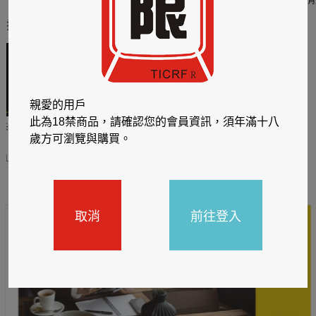
推薦你買好東西
親愛的用戶
此為18禁商品，請確認您的會員資訊，須年滿十八
板送觸
TCL數位筆記本送月讀包1
BOOX電子閱讀器 X 哈利
歲方可瀏覽與購買。
年
波特套書特惠
08/31
2026/06/20 - 2026/08/31
2026/08/06 - 2026/08/31
主題書展
取消
前往登入