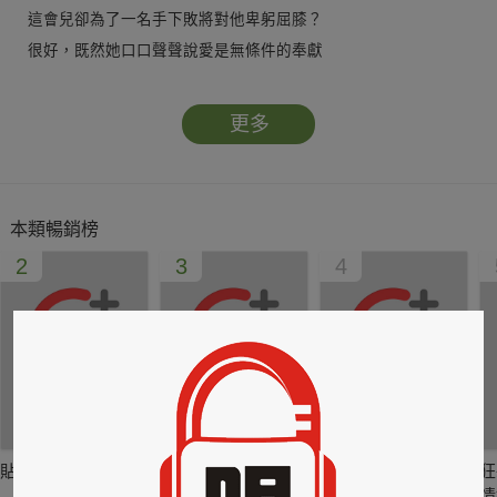
這會兒卻為了一名手下敗將對他卑躬屈膝？
很好，既然她口口聲聲說愛是無條件的奉獻
他倒想看看，為了愛人她可以犧牲到什麼地步……
更多
要她施展「美人計」幫助戰敗的遼王奪回江山！？
為了救出被囚在地牢的心上人，她險些失了清白之身
當她正慶幸自己得以全身而退時，眾人卻以國難當前為由
本類暢銷榜
逼她進宮魅惑甫登基的王上，等待時機裡應外合。
3
4
5
縱使百般不願，她仍被當成貢品獻給了寧王
只是，她既學不來妖嬈狐媚，也不善阿諛奉承
拿什麼與這般邪魅狂狷的一國之君周旋？
貼心情婦～魅惑之
情竊竹心～魅惑之
狂肆情夫《情夫V.S
六
四
情婦 2》