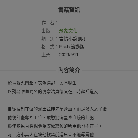
書籍資訊
作
者：
出版
飛象文化
社：
類
別：
言情小說(限)
格
式：
Epub 流動版
上架
2023/9/11
日：
內容簡介
遼境戰火四起，哀鴻遍野、民不聊生
以殘暴嗜血聞名的清寧皓貞卻又在此時起兵造反……
自從得知在位的遼王並非先皇骨血，而是漢人之子後
他便計畫奪回王位，嚴懲混淆皇室血統的共犯
縱使黎民百姓視他為謀權篡位的叛臣他也不在乎。
呵！這小美人在被他軟禁前還出言不遜辱罵他