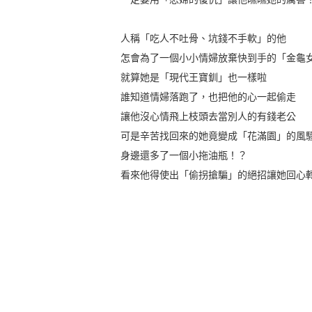
人稱「吃人不吐骨、坑錢不手軟」的他
怎會為了一個小小情婦放棄快到手的「金龜
就算她是「現代王寶釧」也一樣啦
誰知道情婦落跑了，也把他的心一起偷走
讓他沒心情飛上枝頭去當別人的有錢老公
可是辛苦找回來的她竟變成「花滿園」的風
身邊還多了一個小拖油瓶！？
看來他得使出「偷拐搶騙」的絕招讓她回心