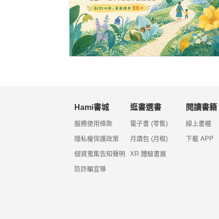
Hami書城
逛書選書
閱讀書籍
服務使用條款
電子書 (零售)
線上書櫃
隱私權保護政策
月讀包 (月租)
下載 APP
個資蒐集告知聲明
XR 體驗書展
防詐騙宣導