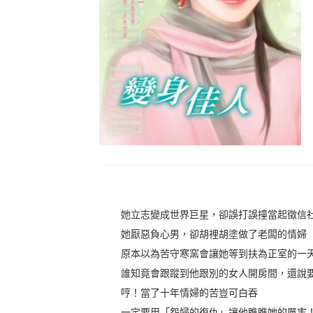
她立志變成世界巨星，卻誤打誤撞當起徵信
她厭惡負心男，卻胡裡胡塗做了老闆的情婦
原本以為苦守寒窯會讓她等到扶為正室的一
誰知竟會跟蹤到他跟別的女人開房間，還說
哼！當了十年情婦的苦豈可白吞
一定要用「怨婦的復仇」讓他瞧瞧她的厲害