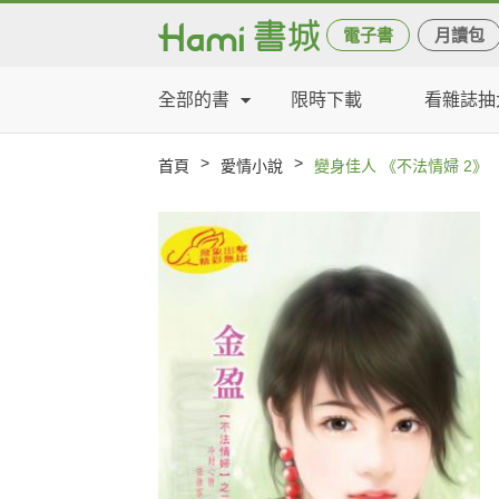
電子書
月讀包
全部的書
限時下載
看雜誌抽
>
>
首頁
愛情小說
變身佳人 《不法情婦 2》