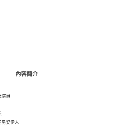
內容簡介
社演員
天
要另娶伊人
！……