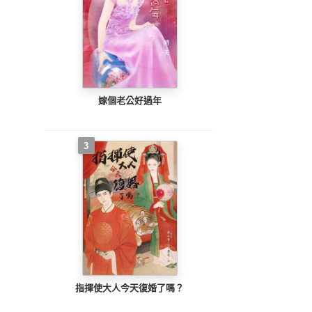
嫁個老公好過年
3
指揮使大人今天復婚了嗎？