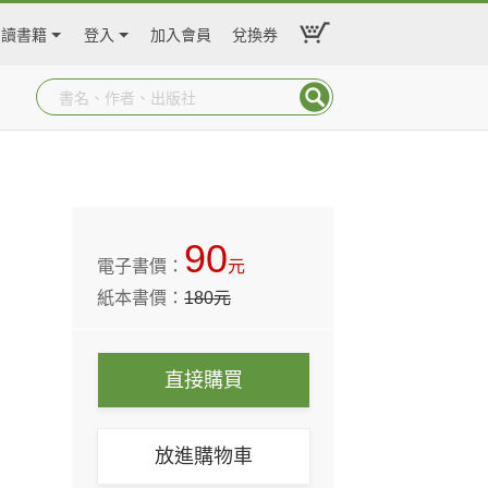
閱讀書籍
登入
加入會員
兌換券
90
電子書價：
元
紙本書價：
180
元
直接購買
放進購物車