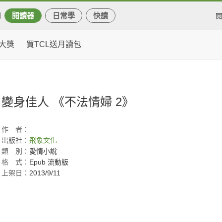
閱讀器
日常學
快讀
大獎
買TCL送月讀包
變身佳人 《不法情婦 2》
作
者：
出版社：
飛象文化
類
別：
愛情小說
格
式：
Epub 流動版
上架日：
2013/9/11