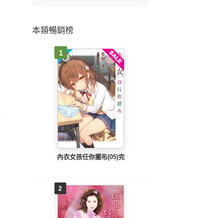
本類暢銷榜
1
內衣女孩任你擺布(05)完
2