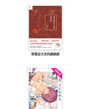
4
穿裘皮大衣的維納斯
5