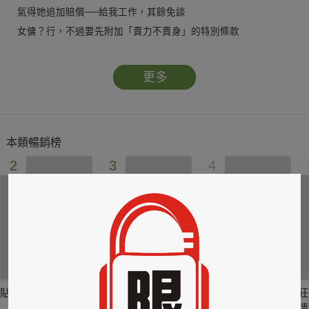
氣得她追加賠償──給我工作，其餘免談
女傭？行，不過要先附加「賣力不賣身」的特別條款
啥？員工守則：絕對服從主人，凡抵觸者無效……
更多
讓他家淪為災難片現場、把他的庭院變為不毛之地……
這些都ＯＫ，但被女傭指著鼻子說討厭，就不可原諒了！
這無疑是在侮辱他的魅力，讓他矢志要她拜倒在褲腳下
本類暢銷榜
怎知，事情發展出人意料――
2
3
4
他竟然不小心感染了吃醋的戀愛初期症狀……
貼身剪裁II：如癮
貼心情婦～魅惑之
情竊竹心～魅惑之
狂
六
四
情