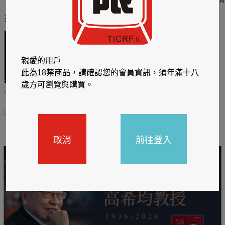
推薦你買好東西
親愛的用戶
此為18禁商品，請確認您的會員資訊，須年滿十八
歲方可瀏覽與購買。
哈利
閱讀有禮，TCL平板送觸
TCL數位筆記本送月讀包1
控筆
年
31
2026/06/20 - 2026/08/31
2026/06/20 - 2026/08/31
主題書展
取消
前往登入