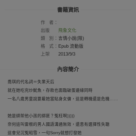
書籍資訊
作
者：
出版
飛象文化
社：
類
別：
言情小說(限)
格
式：
Epub 流動版
上架
2013/9/3
日：
內容簡介
喬琪的代名詞＝失業天后
就在她吃完炒魷魚，存款也面臨破蛋邊緣同時
一名八歲男童說要雇她當貼身女傭，這是轉機還是危機……
她是綁架他小孩的綁匪？冤枉啊)))))
奈何這叫雷根的男人國語溝通無效，還患有選擇性失聰
這會兒沉冤昭雪，一句Sorry就想打發她