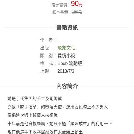
90
電子書價：
元
紙本書價：
180
元
書籍資訊
作
者：
出版
飛象文化
社：
類
別：
愛情小說
格
式：
Epub 流動版
上架
2013/7/3
日：
內容簡介
她是丁氏集團的千金及副總裁
亦是「辣手摧草」的墮落天使，運用姿色勾上不少男人
偏偏這次遇上舊情人來復仇
十年前是他自投羅網，她只不過「順理成章」的利用一下
現在他這手下敗將居然敢在太歲頭上動土