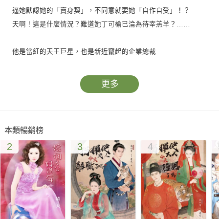
逼她默認她的「賣身契」，不同意就要她「自作自受」！？
天啊！這是什麼情況？難道她丁可榆已淪為待宰羔羊？……
他是當紅的天王巨星，也是新近竄起的企業總裁
不過這些「榮耀」都是拜她當年「精心設計」所賜
為報一箭之仇，他當然得「連本帶利」討回來
更多
――就用婚姻終結這個「人盡可夫」的女人
再「身體力行」好好折磨她一番
沒想到這女人居然公然逃婚，教他面子該往哪兒擺？
本類暢銷榜
對了，就在報紙頭版刊一則「警告逃妻」吧……
2
3
4