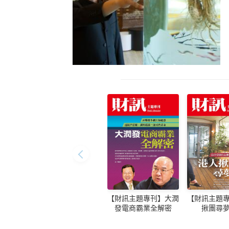
【財訊主題專刊】大潤
【財訊主題
發電商霸業全解密
揪團尋