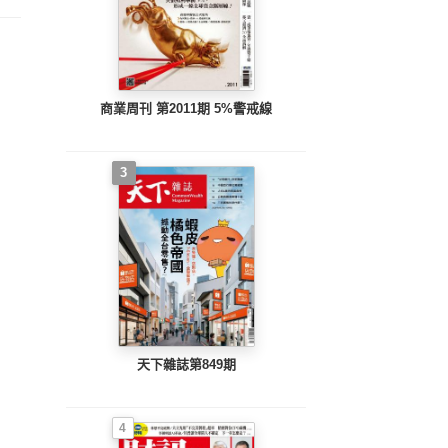
商業周刊 第2011期 5%警戒線
3
天下雜誌第849期
4