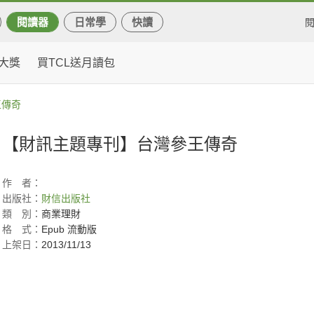
閱讀器
日常學
快讀
大獎
買TCL送月讀包
王傳奇
【財訊主題專刊】台灣參王傳奇
作
者：
出版社：
財信出版社
類
別：
商業理財
格
式：
Epub 流動版
上架日：
2013/11/13