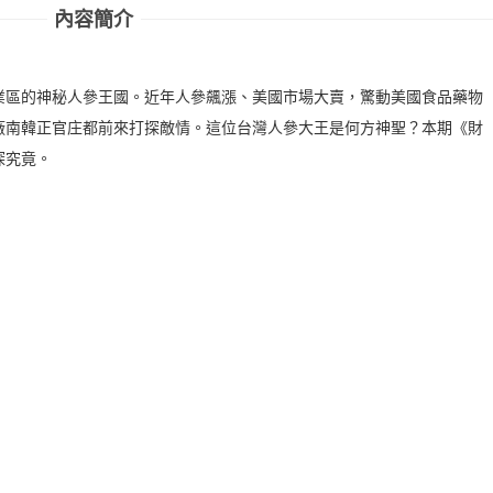
內容簡介
業區的神秘人參王國。近年人參飆漲、美國市場大賣，驚動美國食品藥物
廠南韓正官庄都前來打探敵情。這位台灣人參大王是何方神聖？本期《財
探究竟。