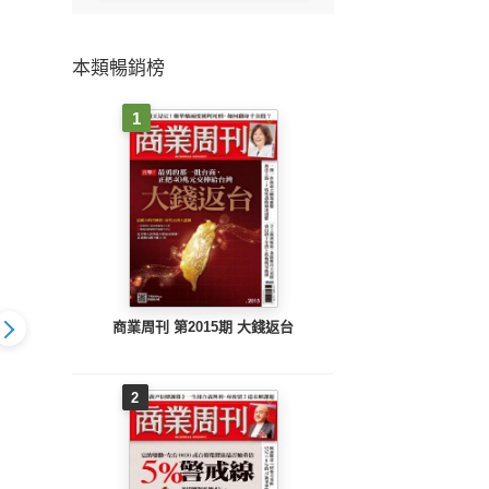
本類暢銷榜
1
商業周刊 第2015期 大錢返台
2
題專刊】在台
【財訊主題專刊】跟著
【財訊主題專刊】唐吉
【財
 到海外買房
7位大師看懂羊年波動
「柯」德的挑戰 柯Ｐ
台灣
政商學