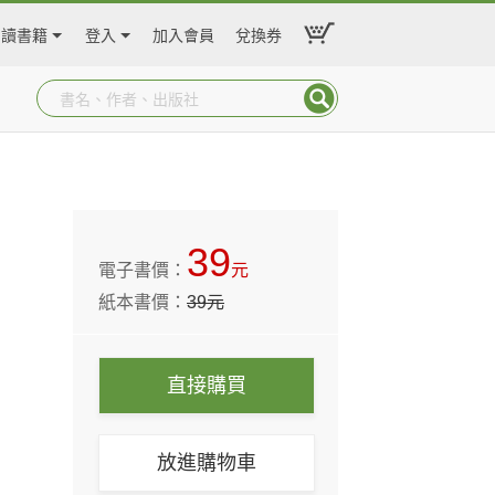
閱讀書籍
登入
加入會員
兌換券
39
電子書價：
元
紙本書價：
39
元
直接購買
放進購物車