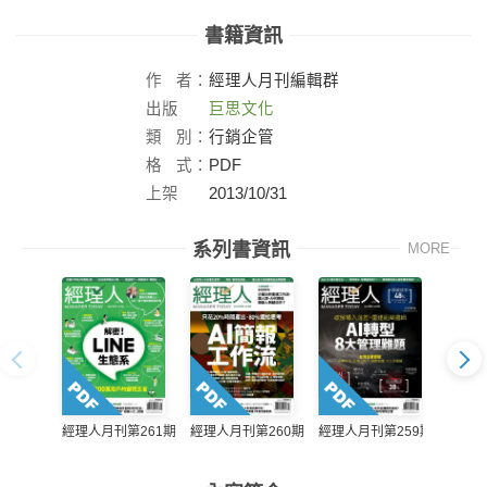
書籍資訊
作
者：
經理人月刊編輯群
出版
巨思文化
社：
類
別：
行銷企管
格
式：
PDF
上架
2013/10/31
日：
系列書資訊
MORE
經理人月刊第261期
經理人月刊第260期
經理人月刊第259期
經理人