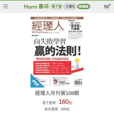
電子書
月讀包
閱讀器
經理人月刊第108期
160
電子書價：
元
紙本書價：
200
元