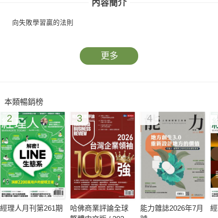
內容簡介
向失敗學習贏的法則
更多
本類暢銷榜
2
3
4
經理人月刊第261期
哈佛商業評論全球
能力雜誌2026年7月
經