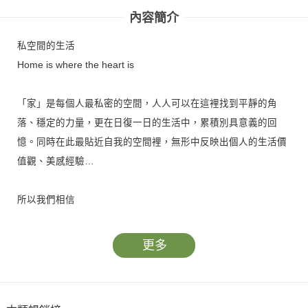
內容簡介
私空間的生活
Home is where the heart is
「家」是每個人最私密的空間，人人可以在這裡找到平靜的角
落、穩定的力量，更在日復一日的生活中，累積別具意義的回
憶。同時在此最貼近自我的空間裡，無形中反映出個人的生活價
值觀、美感經驗…
所以我們相信
在家投入情感，讓人持續成長，
有好的生活品質，時時充滿能量。
更多
10種私空間分享
在靜巷有院子的房找到歸屬