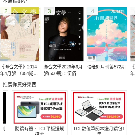
本類暢銷榜
改造八十年老宅成個人縮影
2
3
4
一家三口聚在餐桌做各自的事
有了自己的房子開始認識生活
住所打理好帶來工作的靈感
家是一處個人小型藝廊
旅人用二手家具裝扮柏林老公寓
攝影師把經歷濃縮在北京小區的家
《聯合文學》2014
聯合文學2026年6月
張老師月刊第572期
《
名古屋夫婦繞著木製吧台的日常生活
年4月號 （354期）
號(500期)：伍佰
年
文壇女作家回潭子住老家透天厝
艾莉絲．孟若＆短
作
推薦你買好東西
篇小說藝術
哈利
閱讀有禮，TCL平板送觸
TCL數位筆記本送月讀包1
控筆
年