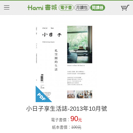
電子書
月讀包
閱讀器
小日子享生活誌-2013年10月號
90
電子書價：
元
紙本書價：
100
元