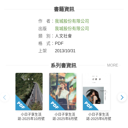
書籍資訊
作
者：
我城股份有限公司
出版
我城股份有限公司
社：
類
別：
人文社會
格
式：
PDF
上架
2013/10/31
日：
系列書資訊
MORE
小日子享生活
小
小日子享生活
小日子享生活
誌-2025年6月號
誌-2
誌-2025年10月號
誌-2025年8月號