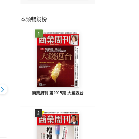
本類暢銷榜
1
商業周刊 第2015期 大錢返台
2
 2414期
先探週刊 2413期
先探投資週刊 2414期
先探投