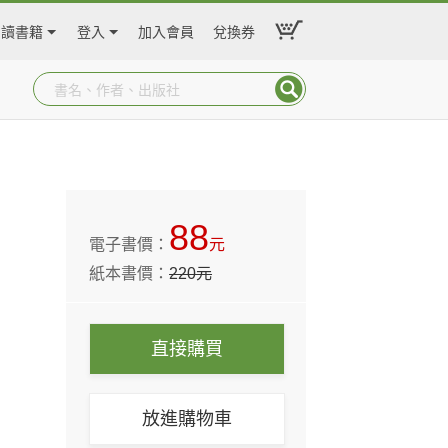
閱讀書籍
登入
加入會員
兌換券
88
電子書價：
元
紙本書價：
220
元
直接購買
放進購物車