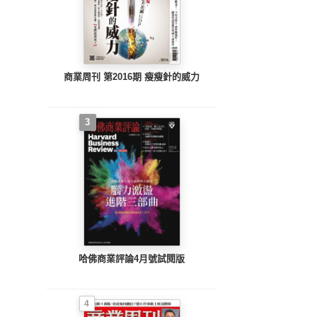
商業周刊 第2016期 瘦瘦針的威力
3
哈佛商業評論4月號試閱版
4