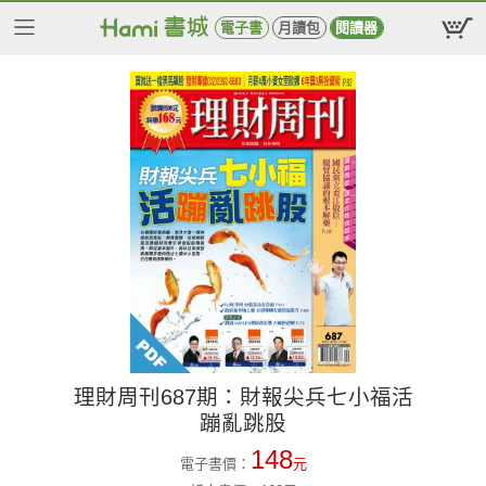
電子書
月讀包
閱讀器
理財周刊687期：財報尖兵七小福活
蹦亂跳股
148
電子書價：
元