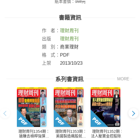
紙本書價：
168
元
書籍資訊
作
者：
理財周刊
出版
理財周刊
社：
類
別：
商業理財
格
式：
PDF
上架
2013/10/23
日：
系列書資訊
MORE
理財周刊1354期：
理財周刊1353期：
理財周刊1352期：
理財周
搶賺去槓桿強彈股
美國製造飆股就位
法人壓寶金控股除權
台積