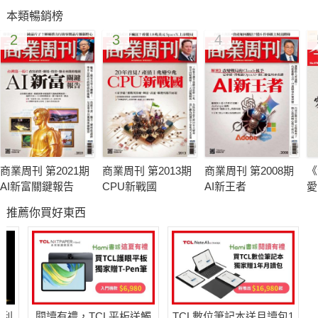
本類暢銷榜
財報尖兵 七小福活蹦亂跳股！錯過AMOLED發展黃金期 台廠拚
2
3
4
逆轉！巨量資料浪潮來襲 龐大商機即將爆發！季報主導盤勢 個
股表現為主！瓦城進軍上海 徐承義明年兩岸拚百家店！月薪４萬
小資女里歐娜 ６年買３房投資術！政府做多地上權 分割移轉有
助買氣提升！Ｑ４旺季到 台股基金有看頭！
商業周刊 第2021期
商業周刊 第2013期
商業周刊 第2008期
《
AI新富關鍵報告
CPU新戰國
AI新王者
愛
推薦你買好東西
哈利
閱讀有禮，TCL平板送觸
TCL數位筆記本送月讀包1