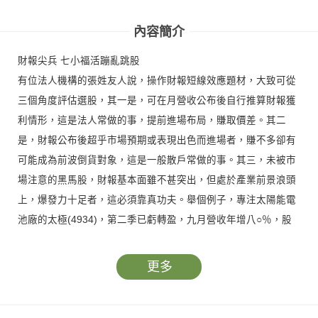
壁紙變飆股 黃崇仁
六大台廠接單起飛
息 蘋果大戰OpenAl
傳奇
受惠股
內容簡介
財報尖兵 七小福活蹦亂跳股
有位法人機構的張姓友人說，操作財報短線效應題材，大致可從
三個角度評估選股，其一是，可在月營收公布後自行推算財報獲
利情形，這是法人常做的事，提前進場布局，賺取價差。其二
是，財報公布後超乎市場預期或表現出色而進場者，賺不多卻有
可能成為前波倒貨對象，這是一般散戶常做的事。其三，未被市
場注意的黑馬股，財報基本面雖不甚突出，但處於產業前景浪頭
上，爆發力十足者，這必須靠真功夫。舉個例子，專注太陽能電
池廠的太極(4934)，第二季已虧轉盈，九月營收年增八○％，股
價從十四．八元起漲至十八元時，當時投研部同仁就認為漲勢不
止如此，從技術線型突破各高點上無壓還會再漲，果然持續攻到
更多
二十．六五元。本期封面故事就是以這樣的邏輯挑選出七檔強
股，供讀者參考。