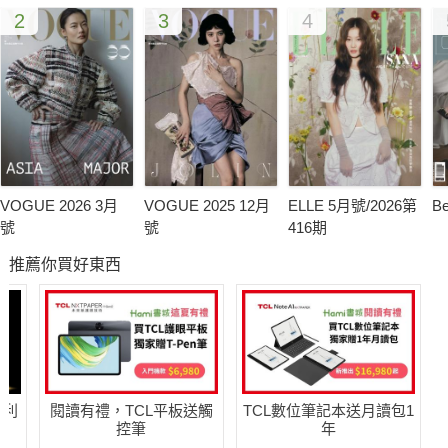
2
3
4
VOGUE 2026 3月
VOGUE 2025 12月
ELLE 5月號/2026第
B
號
號
416期
推薦你買好東西
哈利
閱讀有禮，TCL平板送觸
TCL數位筆記本送月讀包1
控筆
年