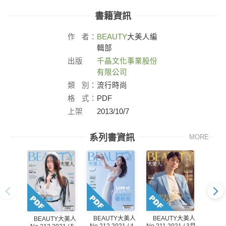
書籍資訊
作
者：
BEAUTY
大美人編
輯部
出版
千晶文化事業股份
社：
有限公司
類
別：
流行時尚
格
式：
PDF
上架
2013/10/7
日：
系列書資訊
MORE
BEAUTY大美人
BEAUTY大美人
BE
BEAUTY大美人