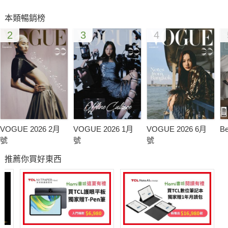
★居家佈置達人 31天生活穿衣
本類暢銷榜
》學會技巧，天天自己來 令人心動玉女髮
2
3
4
★ Book in Book + 美麗持續進化 年度新10大名媛 強勢登場
VOGUE 2026 2月
VOGUE 2026 1月
VOGUE 2026 6月
B
號
號
號
推薦你買好東西