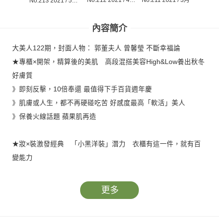
No.212 2021 / 4月
No.211 2021 / 3月號
No.21
No.213 2021 / 5月
號
號
內容簡介
大美人122期，封面人物： 郭董夫人 曾馨瑩 不斷幸福論
★專櫃×開架，精算後的美肌 高段混搭美容High&Low養出秋冬
好膚質
》即刻反擊，10倍奉還 最值得下手百貨週年慶
》肌膚或人生，都不再硬碰吃苦 好感度最高「軟活」美人
》保養火線話題 蘋果肌再造
★妝×裝激發經典 「小黑洋裝」潛力 衣櫃有這一件，就有百
變能力
》時上「粗寬眉」畫法擊破
》韓星化妝新潮流 切換「對角線」眼妝煥然一新
更多
》秋鞋關鍵字「份量感」命定鞋款，全收集