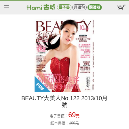
電子書
月讀包
閱讀器
BEAUTY大美人No.122 2013/10月
號
69
電子書價：
元
紙本書價：
100
元