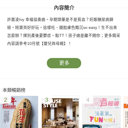
內容簡介
許嘉凌Ivy 幸福協奏曲。孕期頭暈是不是貧血？妊娠糖尿病篩
檢。陪寶貝好好玩。這樣吃，擺脫膚色黯沉so easy！生不出來
怎麼辦？揮別產後憂鬱症。黏TT！孩子總是離不開你；更多精采
內容請參考10月號【嬰兒與母親】！
更多
本類暢銷榜
2
3
4