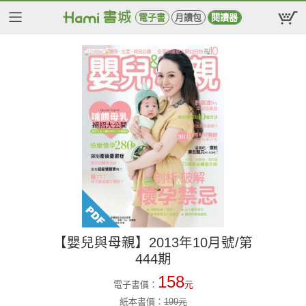
電子書
月讀包
閱讀器
【嬰兒與母親】2013年10月號/第
444期
158
電子書價：
元
紙本書價：
199
元