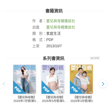
書籍資訊
作
者：
嬰兒與母親雜誌社
出版
嬰兒與母親雜誌社
社：
類
別：
家庭生活
格
式：
PDF
上架
2013/10/7
日：
系列書資訊
MORE
【嬰兒與母親】
【嬰兒與母親】
【嬰兒與母親】
【嬰
2026年7月號/第588
2026年5月號/第587
2026年3月號/第586
2026
期
期
期