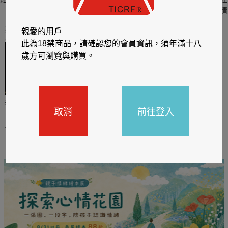
六
四
情
推薦你買好東西
親愛的用戶
此為18禁商品，請確認您的會員資訊，須年滿十八
歲方可瀏覽與購買。
哈利
閱讀有禮，TCL平板送觸
TCL數位筆記本送月讀包1
取消
前往登入
控筆
年
31
2026/06/20 - 2026/08/31
2026/06/20 - 2026/08/31
主題書展