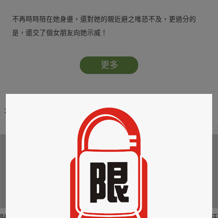
不再時時陪在她身邊，還對她的親近避之唯恐不及，更過分的
是，還交了個女朋友向她示威！
不，她不服氣啊！她定要扭轉奇蹟……
更多
本類暢銷榜
2
3
4
貼身剪裁II：如癮
貼心情婦～魅惑之
情竊竹心～魅惑之
狂