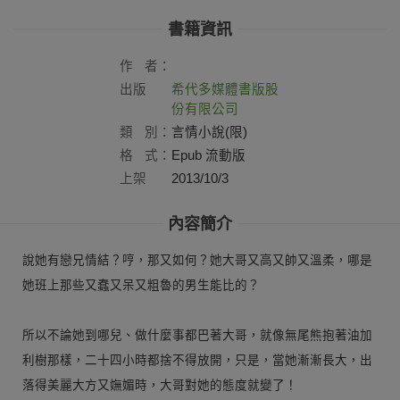
書籍資訊
作
者：
出版
希代多媒體書版股
社：
份有限公司
類
別：
言情小說(限)
格
式：
Epub 流動版
上架
2013/10/3
日：
內容簡介
說她有戀兄情結？哼，那又如何？她大哥又高又帥又溫柔，哪是
她班上那些又蠢又呆又粗魯的男生能比的？
所以不論她到哪兒、做什麼事都巴著大哥，就像無尾熊抱著油加
利樹那樣，二十四小時都捨不得放開，只是，當她漸漸長大，出
落得美麗大方又嫵媚時，大哥對她的態度就變了！