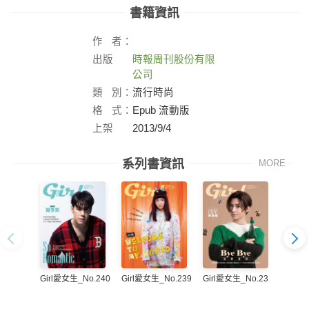
書籍資訊
作
者：
出版
時報周刊股份有限
社：
公司
類
別：
流行時尚
格
式：
Epub 流動版
上架
2013/9/4
日：
系列書資訊
MORE
Girl愛女生_No.240
Girl愛女生_No.239
Girl愛女生_No.238
Girl