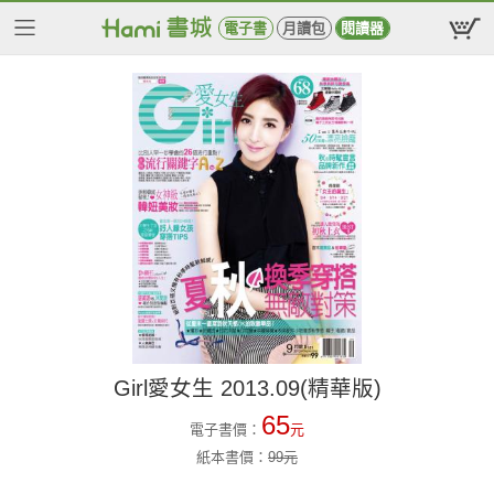
電子書
月讀包
閱讀器
Girl愛女生 2013.09(精華版)
65
電子書價：
元
紙本書價：
99
元