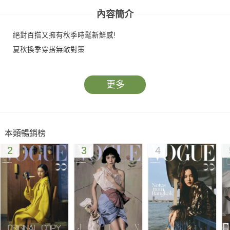
內容簡介
絕對百搭又擁有秋季時髦新鮮感!
夏秋換季穿搭無敵對策
更多
本類暢銷榜
2
3
4