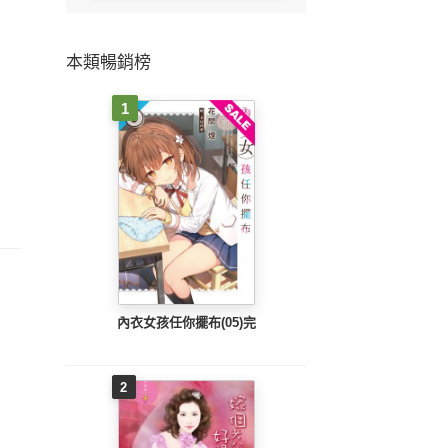
本類暢銷榜
1
內衣女孩任你擺布(05)完
2