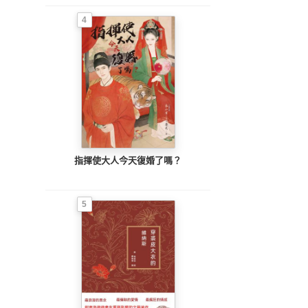
4
指揮使大人今天復婚了嗎？
5