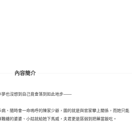
內容簡介
作夢也沒想到自己竟會落到如此地步——
多病、隨時會一命嗚呼的陳家少爺，圖的就是與官家攀上關係，而她只能
群難纏的婆婆、小姑就給她下馬威，夫君更是孱弱到把藥當飯吃。