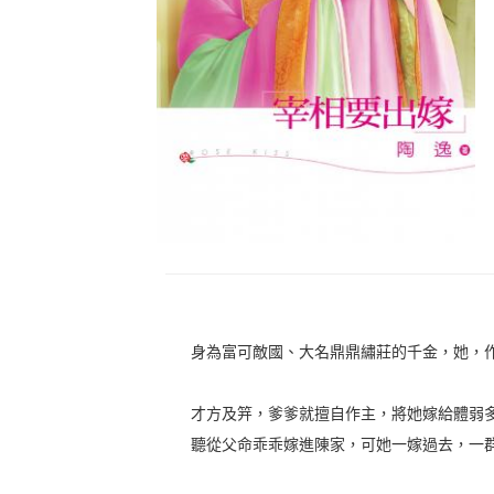
身為富可敵國、大名鼎鼎繡莊的千金，她，
才方及笄，爹爹就擅自作主，將她嫁給體弱
聽從父命乖乖嫁進陳家，可她一嫁過去，一