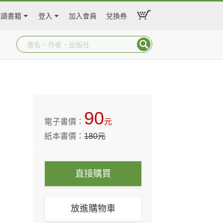
閱讀書籍
登入
加入會員
兌換券
90
電子書價：
元
紙本書價：
180
元
直接購買
放進購物車