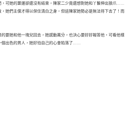
門，可她的噩運卻還沒有結束，陳家二少竟還想對她和丫鬟伸出狼爪……
救，她們主僕才得以保住清白之身，但這陳家她勢必是無法待下去了！而
棄的要她和他一塊兒回去，她感動萬分，也決心要好好報答他，可看他樣
一個出色的男人，她好怕自己的心會陷落了……