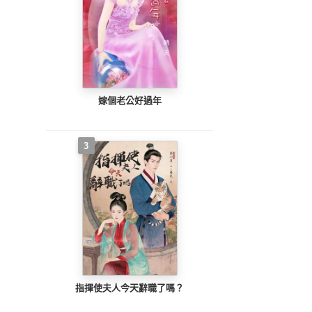
嫁個老公好過年
3
指揮使夫人今天辭職了嗎？