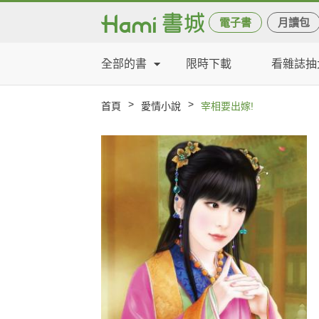
電子書
月讀包
全部的書
限時下載
看雜誌抽
>
>
首頁
愛情小說
宰相要出嫁!