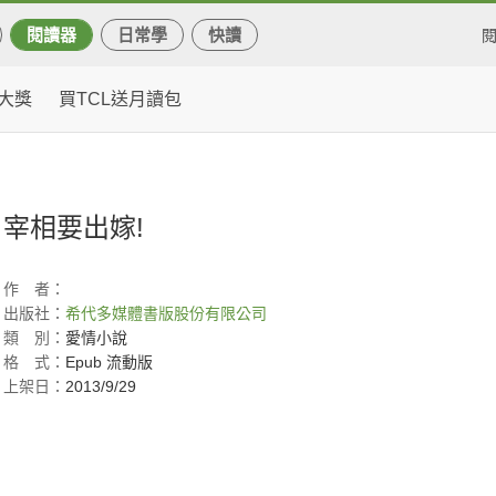
閱讀器
日常學
快讀
大獎
買TCL送月讀包
宰相要出嫁!
作
者：
出版社：
希代多媒體書版股份有限公司
類
別：
愛情小說
格
式：
Epub 流動版
上架日：
2013/9/29