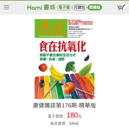
電子書
月讀包
閱讀器
康健雜誌第176期-精華版
180
電子書價：
元
紙本書價：
220
元