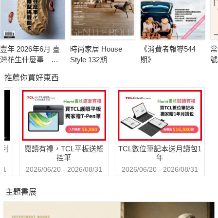
豐年 2026年6月 臺
時尚家居 House
《消費者報導544
常
灣花生什麼事 轉
Style 132期
期》
號
型挑戰卡關
推薦你買好東西
哈利
閱讀有禮，TCL平板送觸
TCL數位筆記本送月讀包1
控筆
年
31
2026/06/20 - 2026/08/31
2026/06/20 - 2026/08/31
主題書展