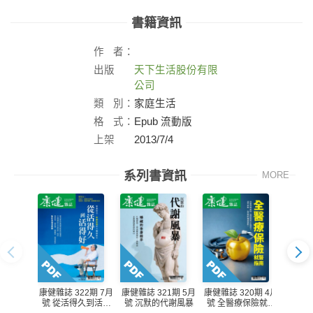
書籍資訊
作
者：
出版
天下生活股份有限
社：
公司
類
別：
家庭生活
格
式：
Epub 流動版
上架
2013/7/4
日：
系列書資訊
MORE
康健雜誌 322期 7月
康健雜誌 321期 5月
康健雜誌 320期 4月
康健雜誌
號 從活得久到活得
號 沉默的代謝風暴
號 全醫療保險就醫
號 