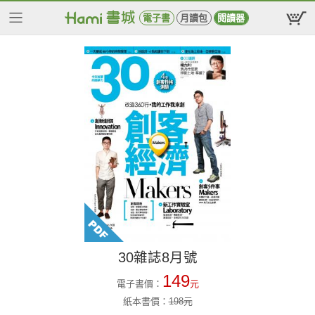
電子書
月讀包
閱讀器
30雜誌8月號
149
電子書價：
元
紙本書價：
198
元