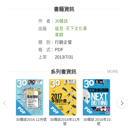
書籍資訊
作
者：
30雜誌
出版
遠見 ∙天下文化事
社：
業群
類
別：
行銷企管
格
式：
PDF
上架
2013/7/31
日：
系列書資訊
MORE
30雜誌2016 12月號
30雜誌2016年11月
30雜誌 2016年10月
30雜誌
號
號