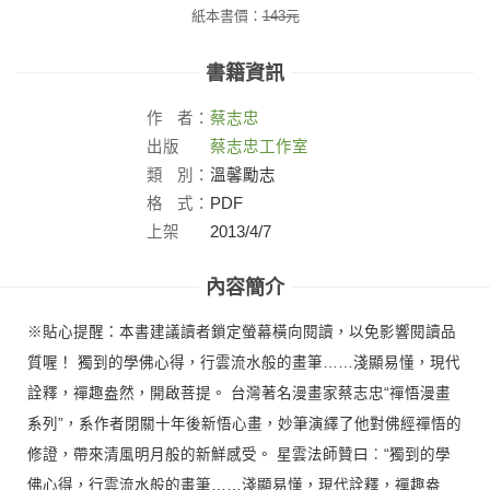
紙本書價：
143
元
書籍資訊
作
者：
蔡志忠
出版
蔡志忠工作室
社：
類
別：
溫馨勵志
格
式：
PDF
上架
2013/4/7
日：
內容簡介
※貼心提醒：本書建議讀者鎖定螢幕橫向閱讀，以免影響閱讀品
質喔！ 獨到的學佛心得，行雲流水般的畫筆……淺顯易懂，現代
詮釋，禪趣盎然，開啟菩提。 台灣著名漫畫家蔡志忠“禪悟漫畫
系列”，系作者閉關十年後新悟心畫，妙筆演繹了他對佛經禪悟的
修證，帶來清風明月般的新鮮感受。 星雲法師贊曰︰“獨到的學
佛心得，行雲流水般的畫筆……淺顯易懂，現代詮釋，禪趣盎