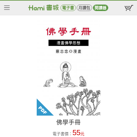
電子書
月讀包
閱讀器
佛學手冊
55
電子書價：
元