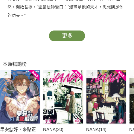
然，開啟菩提。”聖嚴法師贊曰︰“漫畫是他的天才，思想則是他
的功夫。”
更多
本類暢銷榜
2
3
4
早安您好，來點正
NANA(20)
NANA(14)
N