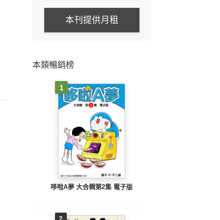
本刊提供月租
本類暢銷榜
1
哆啦A夢 大合輯第2集 電子版
2