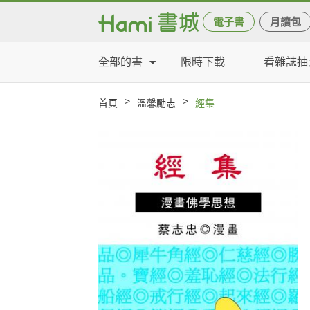
電子書
月讀包
全部的書
限時下載
看雜誌抽
>
>
首頁
溫馨勵志
經集