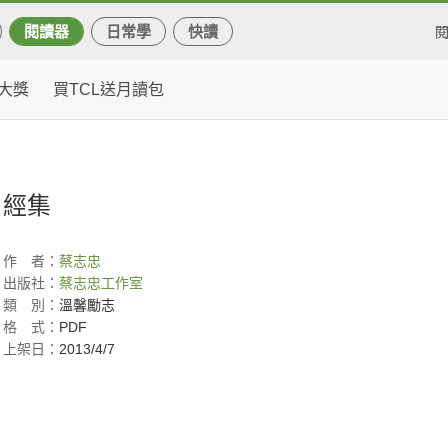
閱讀器
日常學
快讀
大獎
買TCL送月讀包
經集
作
者：
蔡志忠
出版社：
蔡志忠工作室
類
別：
溫馨勵志
格
式：
PDF
上架日：
2013/4/7