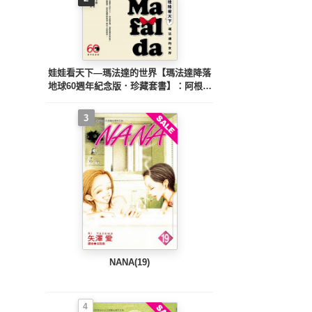
娃娃看天下—瑪法達的世界【瑪法達降落
地球60週年紀念版．珍藏套書】：阿根廷
國寶級漫畫大師最不朽的經典作品，三毛
精心翻譯
3
NANA(19)
4