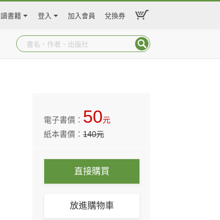
閱讀書籍
登入
加入會員
兌換券
50
電子書價：
元
紙本書價：
140
元
直接購買
放進購物車