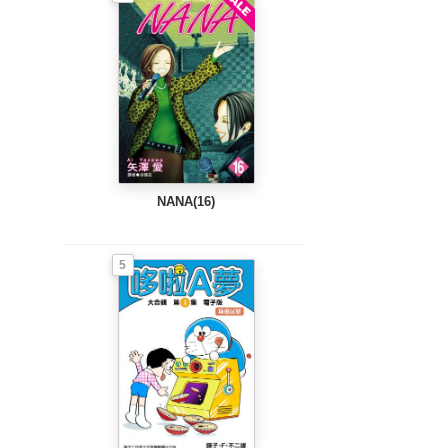
NANA(16)
5