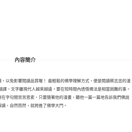
內容簡介
讀，以免影響閱讀品質喔！ 最輕鬆的佛學理解方式，便是閱讀蔡志忠的漫
與翻譯，文字離現代人越來越遠，要在短時間內透悟佛法是相當困難的事。
需在字句間苦苦思索，只要隨著他的漫畫，聽他一篇一篇地告訴我們佛說
解讀，自然而然，就跨進了佛學大門。