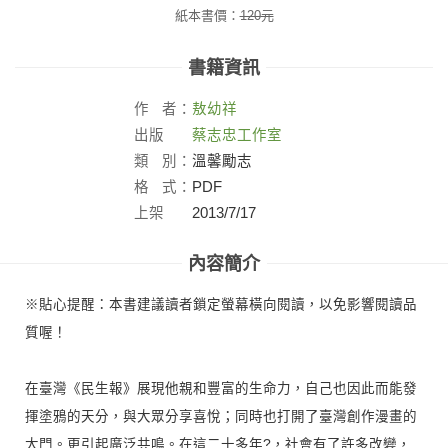
紙本書價：
120
元
書籍資訊
作
者：
敖幼祥
出版
蔡志忠工作室
社：
類
別：
溫馨勵志
格
式：
PDF
上架
2013/7/17
日：
內容簡介
※貼心提醒：本書建議讀者鎖定螢幕橫向閱讀，以免影響閱讀品
質喔！
在臺灣《民生報》展現他親和豐富的生命力，自己也因此而能發
揮塗鴉的天分，與大眾分享喜悅；同時也打開了臺灣創作漫畫的
大門。更引起廣泛共鳴。在這二十多年?，社會有了許多改變，