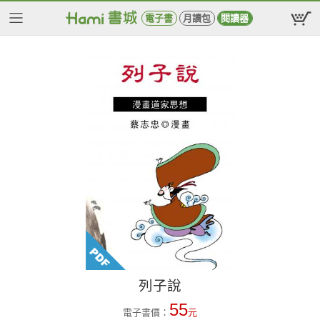
電子書
月讀包
閱讀器
列子說
55
電子書價：
元