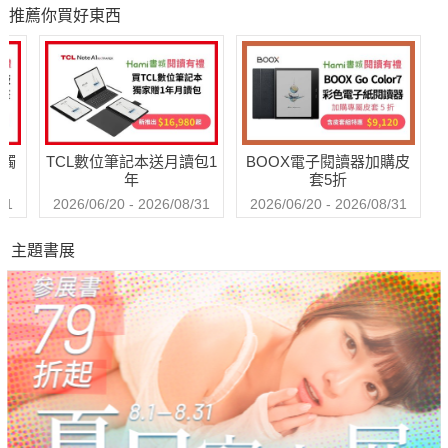
降落地球60週年紀
推薦你買好東西
念版．珍藏套
書】：阿根廷國寶
級漫畫大師最不朽
的經典作品，三毛
精心翻譯
送觸
TCL數位筆記本送月讀包1
BOOX電子閱讀器加購皮
年
套5折
31
2026/06/20 - 2026/08/31
2026/06/20 - 2026/08/31
主題書展