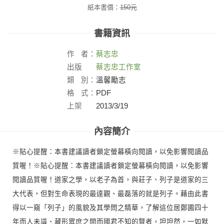
紙本書價：
150
元
書籍資訊
作
者：
蔡志忠
出版
蔡志忠工作室
社：
類
別：
溫馨勵志
格
式：
PDF
上架
2013/3/19
日：
內容簡介
※貼心提醒：本書建議讀者鎖定螢幕橫向閱讀，以免影響閱讀品
質喔！※貼心提醒：本書建議讀者鎖定螢幕橫向閱讀，以免影響
閱讀品質喔！道家之學，以老子為首，與莊子、列子是道家的三
大代表，但對生命表現的最達觀、最磊落的就是列子。藉由此書
得以一窺「列子」的風貌及其學問之精華，了解這位居鄭圃四十
年而人未識、藏形眾庶之間而國君不知的賢者，坦坦然，一如默