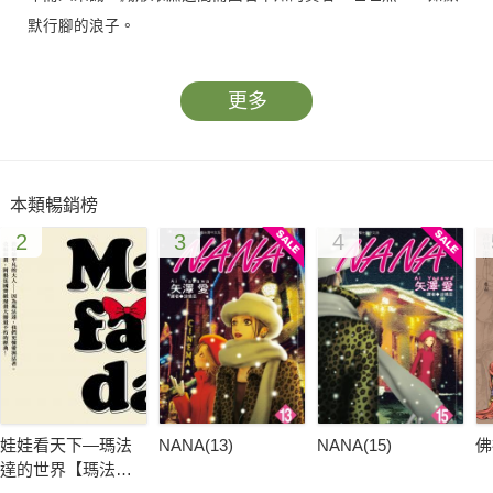
默行腳的浪子。
更多
本類暢銷榜
2
3
4
娃娃看天下—瑪法
NANA(13)
NANA(15)
佛
達的世界【瑪法達