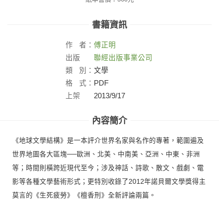
書籍資訊
作
者：
傅正明
出版
聯經出版事業公司
社：
類
別：
文學
格
式：
PDF
上架
2013/9/17
日：
內容簡介
《地球文學結構》是一本評介世界名家與名作的專著，範圍遍及
世界地圖各大區塊──歐洲、北美、中南美、亞洲、中東、非洲
等；時間則橫跨近現代至今；涉及神話、詩歌、散文、戲劇、電
影等各種文學藝術形式；更特別收錄了2012年諾貝爾文學獎得主
莫言的《生死疲勞》《檀香刑》全新評論兩篇。