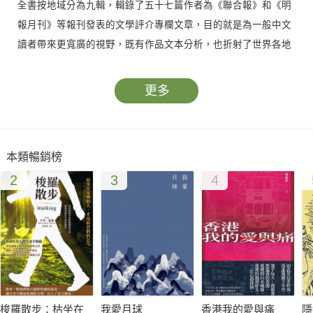
全書按地域分為九輯，輯錄了五十七篇作者為《聯合報》和《明
報月刊》等報刊發表的文學評介專欄文章，目的就是為一般中文
讀者帶來更寬廣的視野，既有作品文本分析，也折射了世界各地
的歷史和現狀的某些側面，更力求弘揚西方人文主義精神和世界
文學的優秀傳統。經由作者細心萃取精髓、整理更新，添加首度
更多
發表的精闢文章，一趟豐富的文學之旅即將展開。
本類暢銷榜
2
3
4
梭羅散步：枯坐在
我愛月球
香港我的愛與痛
隱