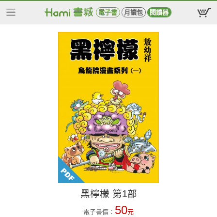
電子書
月讀包
閱讀器
黑檸檬 第1部
50
電子書價：
元