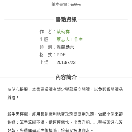
紙本書價：
130
元
書籍資訊
作
者：
敖幼祥
出版
蔡志忠工作室
社：
類
別：
溫馨勵志
格
式：
PDF
上架
2013/7/23
日：
內容簡介
※貼心提醒：本書建議讀者鎖定螢幕橫向閱讀，以免影響閱讀品
質喔！
殺手黑檸檬，能用長劍麻利地替玫瑰婆婆剃光頭，做起小偷來卻
夠遜：笨手笨腳不說，還連連露怯，出盡洋相……蔡捕頭好心沒
好報，先得罪母老虎後撞牆，接著又被洗腳水。