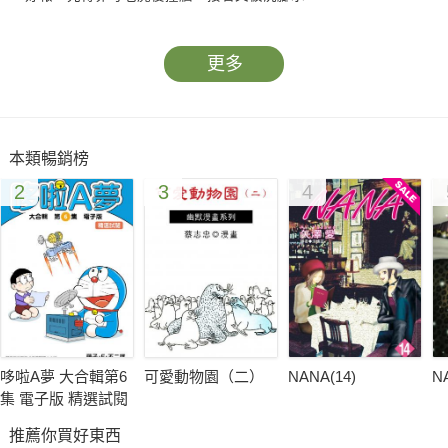
更多
本類暢銷榜
2
3
4
哆啦A夢 大合輯第6
可愛動物園（二）
NANA(14)
N
集 電子版 精選試閱
推薦你買好東西