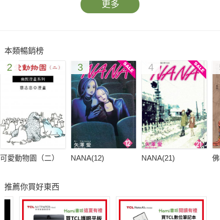
更多
本類暢銷榜
2
3
4
可愛動物園（二）
NANA(12)
NANA(21)
佛
推薦你買好東西