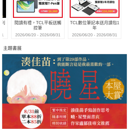
哈利
閱讀有禮，TCL平板送觸
TCL數位筆記本送月讀包1
控筆
年
31
2026/06/20 - 2026/08/31
2026/06/20 - 2026/08/31
主題書展