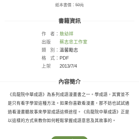
紙本書價：
50
元
書籍資訊
作
者：
敖幼祥
出版
蔡志忠工作室
社：
類
別：
溫馨勵志
格
式：
PDF
上架
2013/7/4
日：
內容簡介
《烏龍院中華成語》為系列成語漫畫書之一。學成語，其實並不
是只有看字學習這種方法。如果你喜歡看漫畫，那不妨也試試通
過看漫畫聽故事來學習成語這條途徑。《烏龍院中華成語》正是
以這樣的方式來教你如何輕鬆掌握成語意思及其故事的。