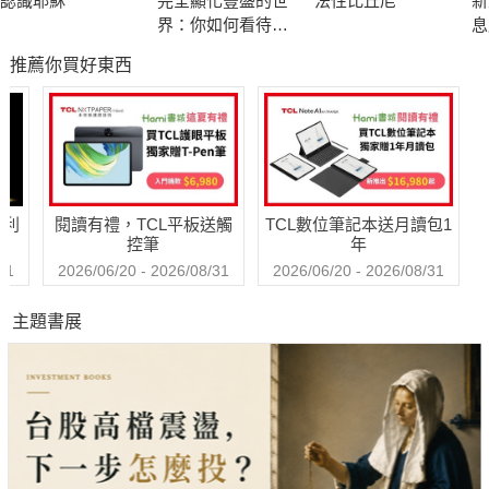
認識耶穌
完全顯化豐盛的世
法性比丘尼
新
己的視野，靜心接受從宇宙各處傳來的訊息，你會發現這個宇宙
界：你如何看待自
息
不是寂靜的，這個宇宙是活潑、充滿生機的，這是一個優美的地
己，就會具體實現
推薦你買好東西
你的未來！
方，我們共同生活在其間。
──天狼星人伊嘉我們迷失在物質環境建構所謂的進步當中，一而
再、再而三，文明興起又消失，興起又消失……當我們……只有
肉眼所見的一切，卻看不見心眼看見的東西，我們就沉淪了……
要切記啊，地球上的人啊，……轉變的形式並沒有固定，所有的
哈利
閱讀有禮，TCL平板送觸
TCL數位筆記本送月讀包1
這一切都有待我們共同去創造……
控筆
年
宇宙會回應你們的表現、回應你們的請求，諸神會照看你們，所
31
2026/06/20 - 2026/08/31
2026/06/20 - 2026/08/31
有的高靈會協助你們，但是天助之前必先自助……只有願意自助
主題書展
者，才能獲得適當的協助，這是一種靈性的法則，是至終的真
理。
──約書亞 推薦語 真誠推薦
現在正是人類文明發展的轉捩點，人類文明是向上提升到人間天
堂的境界，或是向下沉淪，現在就是關鍵時刻！而你我心態是否
正確就是轉變的關鍵，看完此書，讀者將會更瞭解自身的重要與