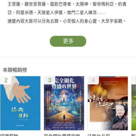
王菩薩、觀世音菩薩、龍欽巴尊者、太陽神、聖母瑪利亞、約書
亞、阿基米德、天狼星人伊嘉、南門二星人練流……
通靈內容大致可以分為五類，小至個人的身心靈、大至宇宙觀，
主題如下：
1.健康快樂的人生
更多
2.奔騰的心如何止息
3.重新詮釋因果業力
4.轉變的時代
本類暢銷榜
5.非關宗教。
2
3
4
祂們說這個世界將有一種根本性的轉變，這個轉變，當然它有一
些外在的成份要轉變，但是主要的轉變是從內在產生的，這個轉
變要靠許許多多在這個世界的人，達到一種自我覺醒的狀態而達
成。
──孟子地球並不孤單，在這個宇宙中有許許多多的智慧生物，但
是他的形態並不一定和地球一樣，當你用既定的、物化的方式去
思考，你就會陷入迷思，無法發現這個宇宙的諸種奧秘。開放自