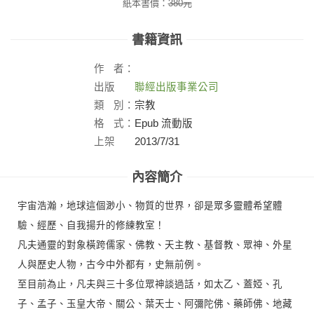
紙本書價：
380
元
書籍資訊
作
者：
出版
聯經出版事業公司
社：
類
別：
宗教
格
式：
Epub 流動版
上架
2013/7/31
日：
內容簡介
宇宙浩瀚，地球這個渺小、物質的世界，卻是眾多靈體希望體
驗、經歷、自我揚升的修練教室！
凡夫通靈的對象橫跨儒家、佛教、天主教、基督教、眾神、外星
人與歷史人物，古今中外都有，史無前例。
至目前為止，凡夫與三十多位眾神談過話，如太乙、蓋婭、孔
子、孟子、玉皇大帝、關公、葉天士、阿彌陀佛、藥師佛、地藏