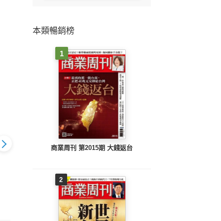
本類暢銷榜
1
商業周刊 第2015期 大錢返台
2
 2414期
先探週刊 2413期
先探投資週刊 2414期
先探投