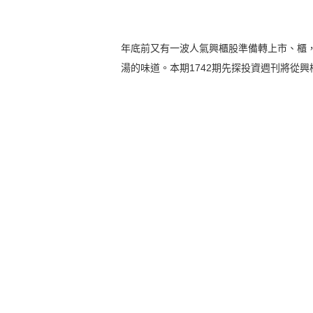
年底前又有一波人氣興櫃股準備轉上市、櫃
湯的味道。本期1742期先探投資週刊將從