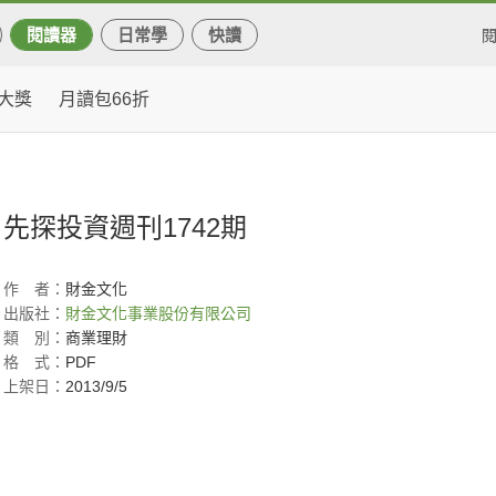
閱讀器
日常學
快讀
大獎
月讀包66折
先探投資週刊1742期
作
者：
財金文化
出版社：
財金文化事業股份有限公司
類
別：
商業理財
格
式：
PDF
上架日：
2013/9/5