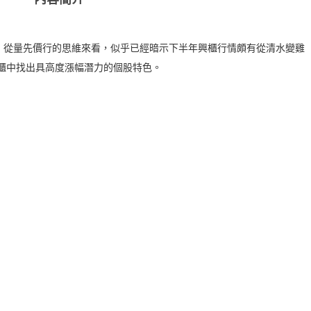
，從量先價行的思維來看，似乎已經暗示下半年興櫃行情頗有從清水變雞
興櫃中找出具高度漲幅潛力的個股特色。