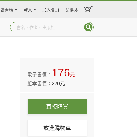
閱讀書籍
登入
加入會員
兌換券
176
電子書價：
元
紙本書價：
220
元
直接購買
放進購物車