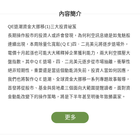
壁紙變飆股 黃崇仁
六大台廠接單起飛
息 蘋果大戰OpenAl
傳奇
受惠股
內容簡介
QE退潮資金大挪移(1)三大投資祕笈
長期操作股市的投資人或許會發現，為何利空訊息總是如鬼魅般
連續出現，本周除量化寬鬆(ＱＥ)四．二兆美元將逐步退場外，
電價十月起漲也可能大大稀釋掉企業獲利能力，兩大利空摜壓大
盤指數。其中ＱＥ退場，四．二兆美元逐步從市場抽離，衝擊性
絕非短期性，重要還是當這個動能消失前，投資人當如何因應，
我們也將製作ＱＥ退潮、全球資金大挪移一系列專題故事報導，
首發將從股市、基金與房地產三個面向大範圍提醒讀者，面對資
金動能改變下的操作策略，將是下半年甚至明後年致勝贏家。
QE退潮 資金大挪移第一彈 三大投資祕笈、歐洲谷底復甦 如何投
更多
資最有利！ＱＥ縮減 房市信心面小衝擊！全球資金大挪移 中概
收成股受惠！金寶推平價３Ｄ列印 三年目標百萬台！太設進軍綠