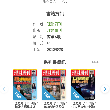
紙本書價：
168
元
書籍資訊
作
者：
理財周刊
出版
理財周刊
社：
類
別：
商業理財
格
式：
PDF
上架
2013/8/28
日：
系列書資訊
MORE
理財周刊1354期：
理財周刊1353期：
理財周刊1352期：
理財周
搶賺去槓桿強彈股
美國製造飆股就位
法人壓寶金控股除權
台積