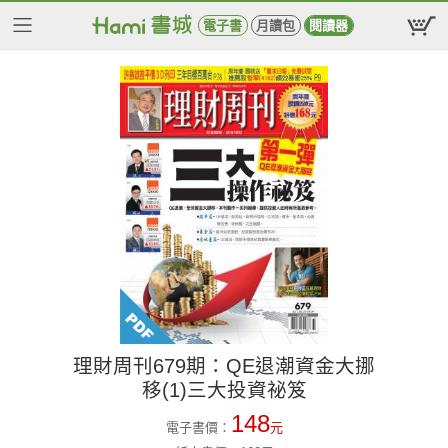
電子書
月讀包
閱讀器
理財周刊679期：QE退潮資金大挪
移(1)三大投資祕笈
148
電子書價：
元