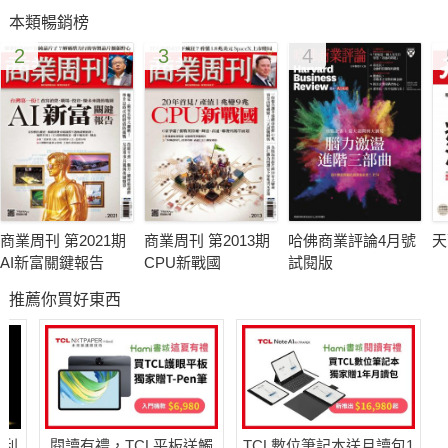
色事業 章啟明啟動兩岸按鈕！籃演雙棲何守正保單理財 專家建
本類暢銷榜
議買公債較佳！期貨零和遊戲 專業投資者贏面大！
2
3
4
商業周刊 第2021期
商業周刊 第2013期
哈佛商業評論4月號
天
AI新富關鍵報告
CPU新戰國
試閱版
推薦你買好東西
哈利
閱讀有禮，TCL平板送觸
TCL數位筆記本送月讀包1