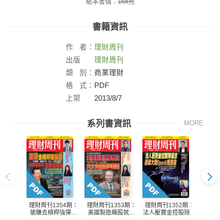
紙本書價：
168
元
書籍資訊
作
者：
理財周刊
出版
理財周刊
社：
類
別：
商業理財
格
式：
PDF
上架
2013/8/7
日：
系列書資訊
MORE
理財周刊1354期：
理財周刊1353期：
理財周刊1352期：
理財周
搶賺去槓桿強彈股
美國製造飆股就位
法人壓寶金控股除權
台積