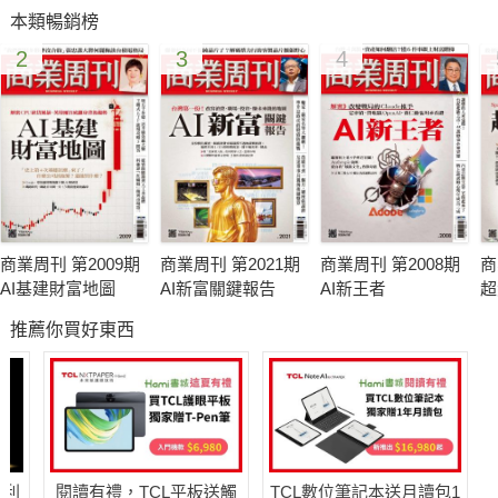
本類暢銷榜
2
3
4
商業周刊 第2009期
商業周刊 第2021期
商業周刊 第2008期
商
AI基建財富地圖
AI新富關鍵報告
AI新王者
超
推薦你買好東西
哈利
閱讀有禮，TCL平板送觸
TCL數位筆記本送月讀包1