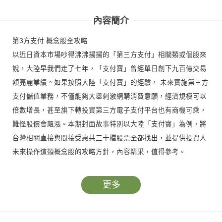
壁紙變飆股 黃崇仁
六大台廠接單起飛
息 蘋果大戰OpenAl
傳奇
受惠股
內容簡介
第3方支付 概念股全攻略
以近日資本市場吵得沸沸揚揚的「第三方支付」相關類或個股來
說，大陸早我們走了七年，「支付寶」曾經單日創下九百億交易
額亮麗業績。如果按照大陸「支付寶」的經驗， 未來實施第三方
支付儲值業務，不僅能夠大舉刺激網購消費意願，經濟規模可以
倍數增長，甚至旗下轉投資第三方電子支付平台也有商機可乘，
難怪股價會飆漲。本期封面故事特別以大陸「支付寶」為例，將
台灣相關直接與間接受惠共三十檔股票全都找出，並提供投資人
未來操作這類概念股的攻略方針，內容精采，值得參考。
第3方支付 概念股全攻略！Ｑ２季報強股展新姿 拉回找買點！鎖
更多
定陸客自由行 提早布局二線店面！買在起漲區 社區店面投資正
崛起 ！王品戴勝益：大舉拓展東協市場 獲利提升！改良太極操
盤法 4陽神功+5陰真經 曾光輝獨門絕技大公開！