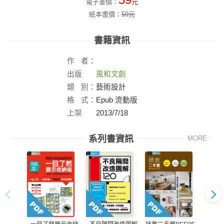
59
電子書價：
元
紙本書價：
59
元
書籍資訊
作
者：
出版
風和文創
社：
類
別：
藝術設計
格
式：
Epub 流動版
上架
2013/7/18
日：
系列書資訊
MORE