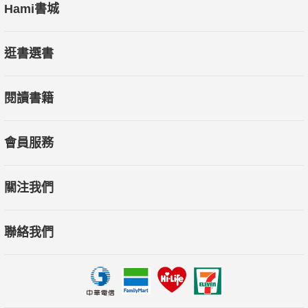
「再創造」的創意，如何運用眾人的力量，擴大經營面，從
Hami書城
一間民宿變成五間連鎖品牌。
(12)客人很難討好？
逛書選書
掌握「提供比期望的更多」，找出好玩、好睡、吃好的方
法，物超所值就是關鍵，客戶一定再回來。
閱讀書籍
(13)會不會有客訴？
向台灣第一服務達人學習，把客訴當作教你邁向成功的天使
的聲音。
會員服務
(14)建築風格保鮮期很短？
提高設計風格的門檻，每一物都是建築師與設計師獨創的設
關注我們
計，外面買不到，也無法模仿，就是永遠的第一名。
(15)我的個性很沉悶？
聯絡我們