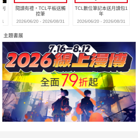
可以變成民宿品牌魅力。
哈利
閱讀有禮，TCL平板送觸
TCL數位筆記本送月讀包1
(6) 房價如何定？
控筆
年
不如發展周邊商品，讓客人又玩又能買，照樣提高營業額。
31
2026/06/20 - 2026/08/31
2026/06/20 - 2026/08/31
(7) 民宿主人不是我？
主題書展
甚麼都先一步關心說YES，讓客人與你「共同擁有」這間民
宿。
(8) 熱鬧區都開滿民宿了？
青菜、蘿蔔各有所好，偏僻地點照樣有人愛，重點是令客人
聯想到「就是這樣」的氣氛。
(9) 馬上就想擁有民宿？
不一定要自地自建，教你低成本承租蓋民宿，拉長租期也會
賺錢。
(10)能一直被客人記住？
蓋出第一眼就決勝的建築，每件家具都是經過設計的新鮮
物，讓消費者永遠忘不了。
(11)民宿品牌不能複製？