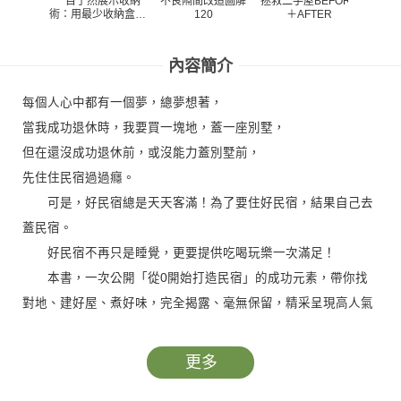
一目了然展示收納
不良隔間改造圖解
拯救二手屋BEFORE
美化家
術：用最少收納盒就
120
＋AFTER
宅的
收好
溫、抗
暖 四
內容簡介
每個人心中都有一個夢，總夢想著，
當我成功退休時，我要買一塊地，蓋一座別墅，
但在還沒成功退休前，或沒能力蓋別墅前，
先住住民宿過過癮。
可是，好民宿總是天天客滿！為了要住好民宿，結果自己去
蓋民宿。
好民宿不再只是睡覺，更要提供吃喝玩樂一次滿足！
本書，一次公開「從0開始打造民宿」的成功元素，帶你找
對地、建好屋、煮好味，完全揭露、毫無保留，精采呈現高人氣
的風格民宿外觀與內涵！
全書以超大圖片展現各民宿建築物設計的最佳視覺效果，更
更多
以功能性文字、加上民宿主人心情故事，點出天天客滿的行銷宣