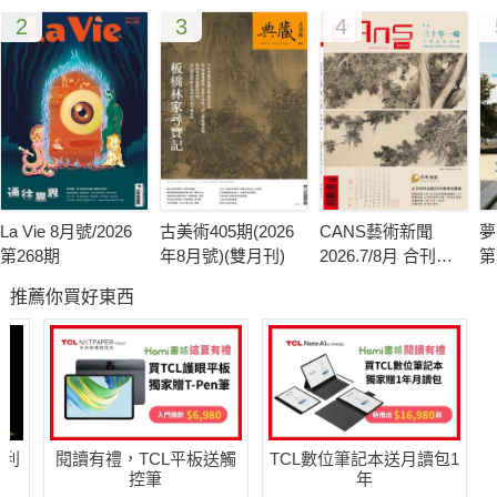
2
3
4
遨遊設計─葉裕清
Roaming in Design – Ye Yu-qingr
「好好選一個你喜歡的工作，而你將不需要工作一天。」一手打
造出amba西門町意舍、天命庵、Maji Maji集食行樂的室內設計
師葉裕清，分享他20多年來的設計生涯，縱使有苦、有挫折，但
更慶幸找到自己熱愛的工作，能盡情去宣洩腦中所浮現的各式畫
面，在每個設計完成之際，也像又一次完成自己的夢想。
La Vie 8月號/2026
古美術405期(2026
CANS藝術新聞
夢
第268期
年8月號)(雙月刊)
2026.7/8月 合刊號
第
仲夏之夢---戶外家具鑑賞
第341期
推薦你買好東西
Midsummer’s Dream – Outdoor Furniture Appreciation
台灣氣候潮濕悶熱，酷暑漫長，如果想把室內的舒適搬到戶外，
不怕日曬雨淋、發霉腐壞和褪色斷裂的產品顯得有其必要。擁有
以上條件的家具是人類自築與戶外共處的平台、走入野趣的橋
樑，更像是我們向自然發出的邀請函。
哈利
閱讀有禮，TCL平板送觸
TCL數位筆記本送月讀包1
控筆
年
生態與再生典範─芝加哥北島計畫