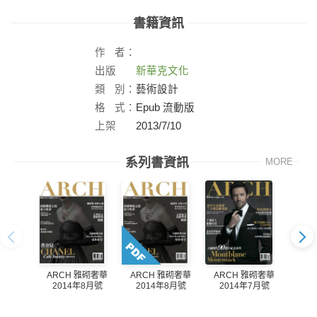
書籍資訊
作
者：
出版
新華克文化
社：
類
別：
藝術設計
格
式：
Epub 流動版
上架
2013/7/10
日：
系列書資訊
MORE
ARCH 雅砌奢華
ARCH 雅砌奢華
AR
ARCH 雅砌奢華
2014年8月號
2014年7月號
20
2014年8月號