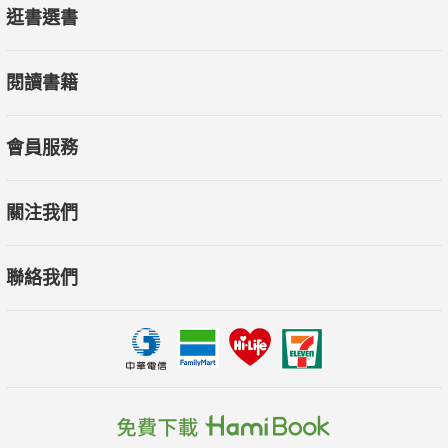
逛書選書
質，從開幕以來就是政商名流絡繹不絕的紅牌飯店。
閱讀書籍
視覺盛宴─The Siam Hotel
Visual Feast – The Siam Hotel
去年甫開幕的The Siam Hotel和曼谷眾多奢華飯店比起來確實年
會員服務
輕，但國際級飯店的優雅大器，與精品設計飯店的性格在這裡融
合的恰到好處，從經營者到飯店設計都深具話題性，展現設計師
關注我們
與經營者勢在必得的決心！
聯絡我們