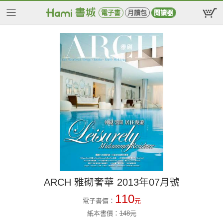
電子書
月讀包
閱讀器
ARCH 雅砌奢華 2013年07月號
110
電子書價：
元
紙本書價：
148
元