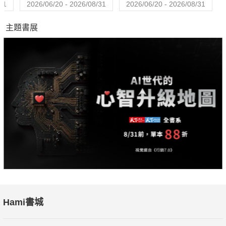
31
2026/06/20 - 2026/08/31
2026/06/20 - 2026/08/31
Paradigm of Ecological Renewability- Northerly Island Park
主題書展
Framework Plan
今年環境設計研究協EDRA頒發了七個與建築相關的獎項，其中
STUDIO GANG的「芝加哥北島」計畫，已被評為2013年「偉大
地方獎」(THE GREAT PLACES AWARD)的獲獎者，並榮獲
EDRA第44屆年度會議青睞，成為世界矚目的建築生態計畫。
躍然流光 Beautify Flow of Space and Light
許多巷弄的精彩之處在於氣氛良好的小店舖、咖啡館，走進店裡
時，不免希望如此精緻也能在家中出現。尚藝設計巧妙融合店鋪
特有光芒，即便在家裡同樣能享有令人流連忘返的雅趣。
巴黎饗宴─Le Royal Monceau Raffles Paris
Parisian Feast - Le Royal Monceau Raffles Paris
Hami書城
和巴黎兩字相關的註解可能有優雅、獨立、從容、世故和自信。
位於此城的Le Royal Monceau Raffles Paris吸取了最當地的特