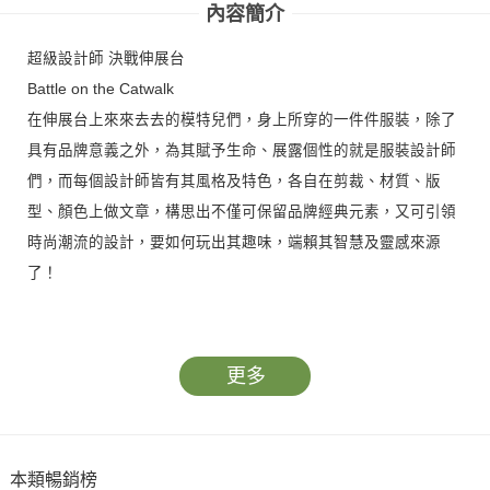
內容簡介
超級設計師 決戰伸展台
Battle on the Catwalk
在伸展台上來來去去的模特兒們，身上所穿的一件件服裝，除了
具有品牌意義之外，為其賦予生命、展露個性的就是服裝設計師
們，而每個設計師皆有其風格及特色，各自在剪裁、材質、版
型、顏色上做文章，構思出不僅可保留品牌經典元素，又可引領
時尚潮流的設計，要如何玩出其趣味，端賴其智慧及靈感來源
了！
荷式簡約─Piet Boon
Dutch Minimalism–Piet Boon
更多
若不看名字，只以作品為代表，你可能以為這個設計師有著東方
背景，但他其實是位不折不扣的荷蘭人，禪意在他手中卻能不流
於俗套反顯得亮眼輕快。
本類暢銷榜