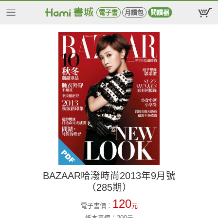
電子書
月讀包
閱讀器
BAZAAR哈潑時尚2013年9月號
（285期）
120
電子書價：
元
紙本書價：
200
元