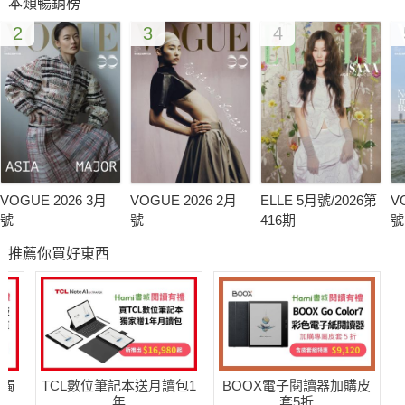
本類暢銷榜
2
3
4
VOGUE 2026 3月
VOGUE 2026 2月
ELLE 5月號/2026第
V
號
號
416期
號
推薦你買好東西
送觸
TCL數位筆記本送月讀包1
BOOX電子閱讀器加購皮
年
套5折