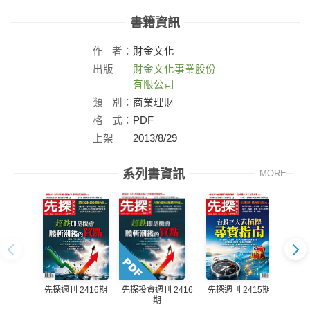
書籍資訊
作
者：
財金文化
出版
財金文化事業股份
社：
有限公司
類
別：
商業理財
格
式：
PDF
上架
2013/8/29
日：
系列書資訊
MORE
先探週刊 2416期
先探週刊 2415期
先探投資週刊 2416
先探投
期