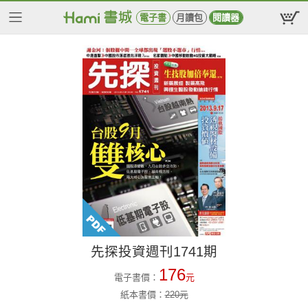
電子書
月讀包
閱讀器
先探投資週刊1741期
176
電子書價：
元
紙本書價：
220
元