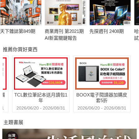
天下雜誌第849期
商業周刊 第2021期
先探週刊 2408期
哈
AI新富關鍵報告
試
推薦你買好東西
送觸
TCL數位筆記本送月讀包1
BOOX電子閱讀器加購皮
年
套5折
31
2026/06/20 - 2026/08/31
2026/06/20 - 2026/08/31
主題書展