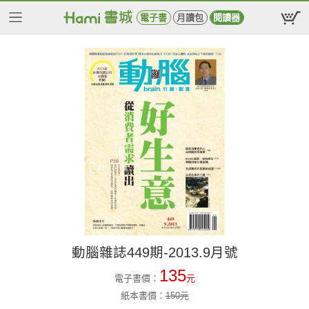
電子書
月讀包
閱讀器
動腦雜誌449期-2013.9月號
135
電子書價：
元
紙本書價：
150
元