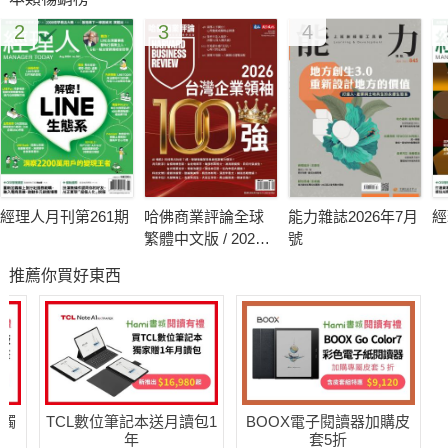
台灣35歲以上的人口比例，佔2,300萬人的一半，但桂格已有大
2
3
4
燕麥片，為了做出區隔，愛之味推出可以喝的燕麥飲料。純濃燕
麥就在2008年7月上市，到年底已達3億的營業額，其他品牌也紛
紛跟進。
其實許多消費者生活上的不便、工作上的困擾、七情六慾，苦無
人懂。市場上成千上萬的商品，有許多不能解決消費者的問題。
經理人月刊第261期
哈佛商業評論全球
能力雜誌2026年7月
經
動腦9月號「從消費者需求讀出好生意」，為品牌找出六個方
繁體中文版 / 2026
號
法，試圖解決品牌與消費者之間的鴻溝。
年8月號 2026台灣
推薦你買好東西
企業領袖100強
送觸
TCL數位筆記本送月讀包1
BOOX電子閱讀器加購皮
年
套5折