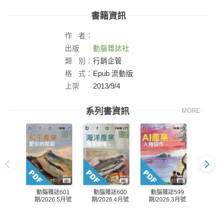
書籍資訊
作
者：
出版
動腦雜誌社
社：
類
別：
行銷企管
格
式：
Epub 流動版
上架
2013/9/4
日：
系列書資訊
MORE
動腦雜誌601
動腦雜誌600
動腦雜誌599
動
期/2026.5月號
期/2026.4月號
期/2026.3月號
期/2