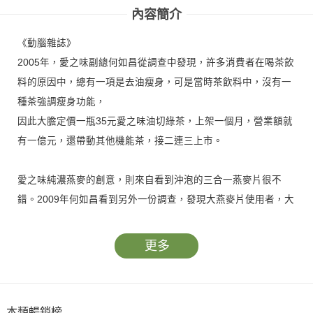
內容簡介
《動腦雜誌》
2005年，愛之味副總何如昌從調查中發現，許多消費者在喝茶飲
料的原因中，總有一項是去油瘦身，可是當時茶飲料中，沒有一
種茶強調瘦身功能，
因此大膽定價一瓶35元愛之味油切綠茶，上架一個月，營業額就
有一億元，還帶動其他機能茶，接二連三上市。
愛之味純濃燕麥的創意，則來自看到沖泡的三合一燕麥片很不
錯。2009年何如昌看到另外一份調查，發現大燕麥片使用者，大
多偏北部地區50-64歲的已婚女性，
是屬於中老年人的產品。
更多
可是，近幾年台灣地區高血糖、高膽固醇、高血脂，三高族的高
危險群，就有高達700萬人，這些困擾著消費者的問題日趨嚴
重，應該有人來解決。
本類暢銷榜