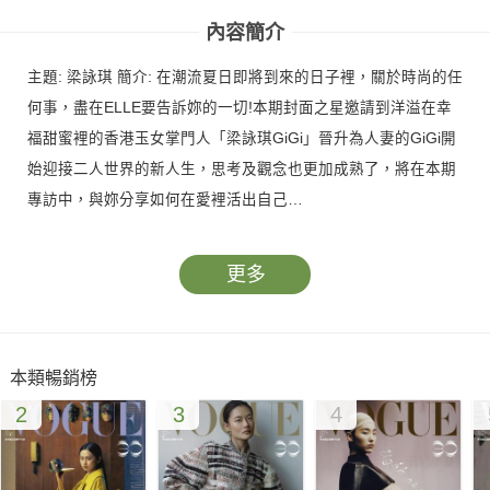
內容簡介
主題: 梁詠琪 簡介: 在潮流夏日即將到來的日子裡，關於時尚的任
何事，盡在ELLE要告訴妳的一切!本期封面之星邀請到洋溢在幸
福甜蜜裡的香港玉女掌門人「梁詠琪GiGi」晉升為人妻的GiGi開
始迎接二人世界的新人生，思考及觀念也更加成熟了，將在本期
專訪中，與妳分享如何在愛裡活出自己…
更多
本類暢銷榜
2
3
4