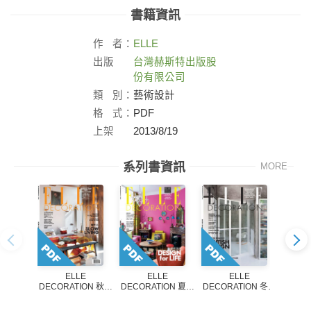
書籍資訊
作
者：
ELLE
出版
台灣赫斯特出版股
社：
份有限公司
類
別：
藝術設計
格
式：
PDF
上架
2013/8/19
日：
系列書資訊
MORE
ELLE
ELLE
ELLE
DECORATION 秋冬
DECORATION 夏季
DECORATION 冬季
DECO
號2017
號2017
號2016