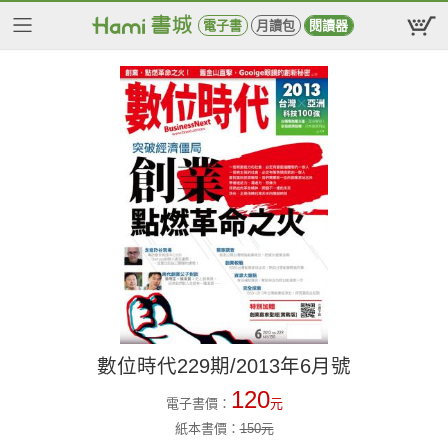
電子書
月讀包
閱讀器
數位時代229期/2013年6月號
120
電子書價：
元
紙本書價：
150
元