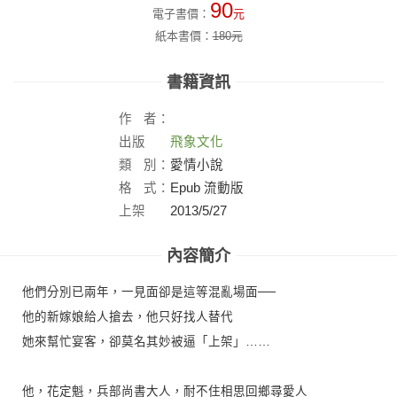
90
電子書價：
元
紙本書價：
180
元
書籍資訊
作
者：
出版
飛象文化
社：
類
別：
愛情小說
格
式：
Epub 流動版
上架
2013/5/27
日：
內容簡介
他們分別已兩年，一見面卻是這等混亂場面──
他的新嫁娘給人搶去，他只好找人替代
她來幫忙宴客，卻莫名其妙被逼「上架」……
他，花定魁，兵部尚書大人，耐不住相思回鄉尋愛人