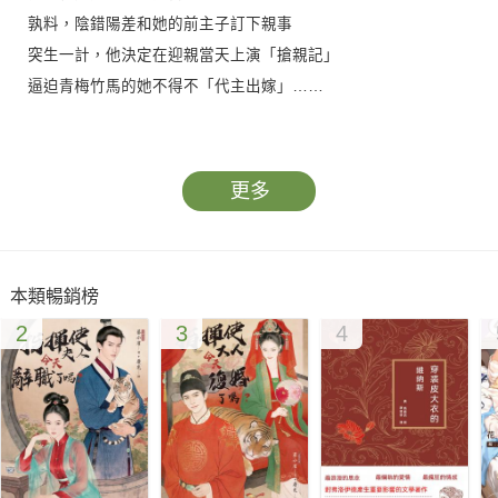
孰料，陰錯陽差和她的前主子訂下親事
突生一計，他決定在迎親當天上演「搶親記」
逼迫青梅竹馬的她不得不「代主出嫁」……
她，淮杏，靠著賣早膳和糕餅過日子的貧窮女
收留了「姑爺」後開始「婚姻生活」……
更多
「我要妳的人，我要妳成為我的娘子！」
咦？她只是「暫管」他，怎麼地位馬上被「擢升」？
本類暢銷榜
2
3
4