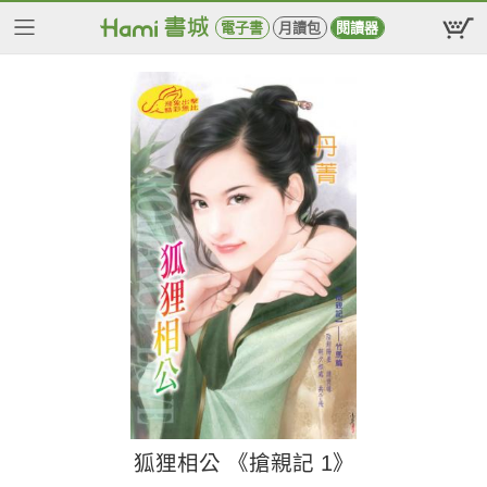
電子書
月讀包
閱讀器
狐狸相公 《搶親記 1》