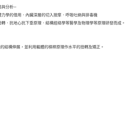
結與分析─
體力學的借用．內臟深層的切入按摩．呼吸吐納與排毒機
扭轉．抗地心抗下垂原理．結構經絡學等醫學及物理學等原理研發而成。
縱的結構伸展，並利用軀體的槓桿原理作水平的扭轉及矯正。