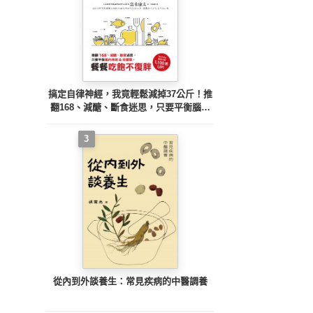
搞定自律神經，我竟輕鬆減掉37公斤！推
翻168、減醣、斷食迷思，只要平衡腦內
神經&荷爾蒙，餐餐吃飽不復胖
3
從內到外談養生：常見疾病的中醫調養