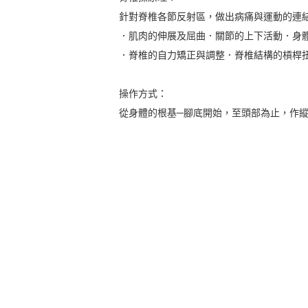
針對脊椎各節反射區，做出病痛與運動的連
．肌肉的伸展及屈曲．關節的上下活動．身
．脊椎的自力矯正與調整．脊椎結構的槓桿
操作方式：
從身體的根基─腳底開始，至頭部為止，作