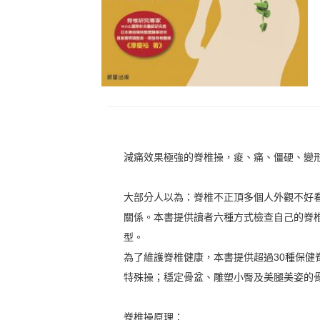
減痛效果極強的脊椎操，痠、痛、僵硬、變形All
大部分人以為：脊椎不正頂多個人外觀不好
關係。本書提供讀者六種方式檢查自己的脊
型。
為了維護脊椎健康，本書提供超過30種保
特殊操；穩定骨盆、雕塑小臀及美腿美姿的
脊椎操原理：