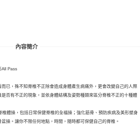
內容簡介
 Pass
看而已，殊不知脊椎不正除會造成身體產生病痛外，更會改變自己的人際
椎是否有不正的現象，並依身體結構及姿勢種類來區分脊椎不正的十種體
健脊椎體操，包括日常保健脊椎的全福操；強化筋骨、預防疾病及美形塑身
骨盆操。讓你不限任何地點，時間，隨時都可保健自己的脊椎。