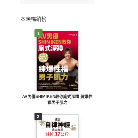
本類暢銷榜
1
AV男優SHIMIKEN教你廁式深蹲 練爆性
福男子肌力
2