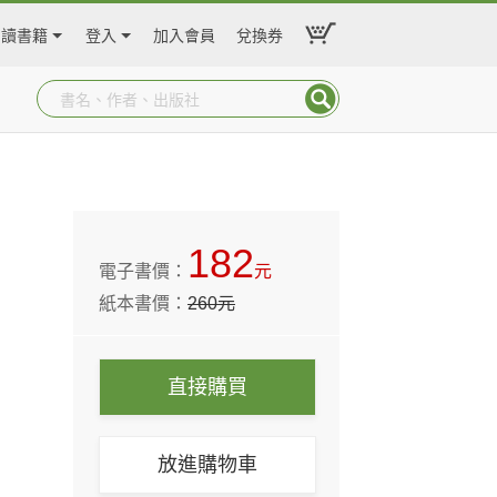
閱讀書籍
登入
加入會員
兌換券
182
電子書價：
元
紙本書價：
260
元
直接購買
放進購物車