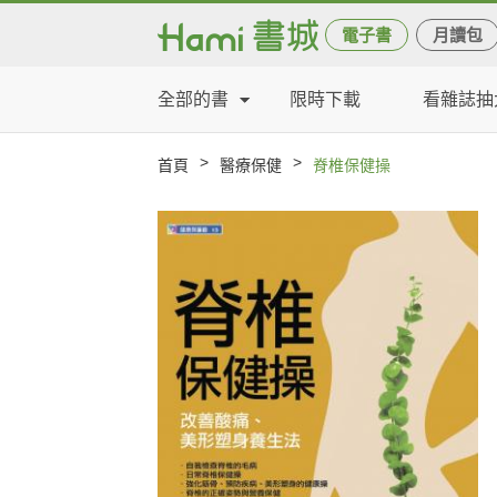
電子書
月讀包
全部的書
限時下載
看雜誌抽
>
>
首頁
醫療保健
脊椎保健操