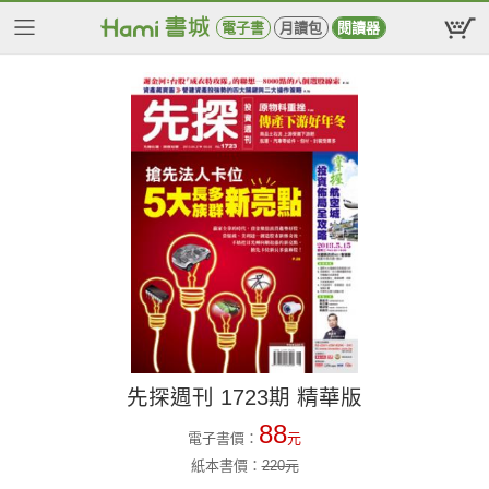
電子書
月讀包
閱讀器
先探週刊 1723期 精華版
88
電子書價：
元
紙本書價：
220
元