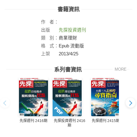
書籍資訊
作
者：
出版
先探投資週刊
社：
類
別：
商業理財
格
式：
Epub 流動版
上架
2013/4/25
日：
系列書資訊
MORE
先探週刊 2416期
先探週刊 2415期
先探投資週刊 2416
先探投
期