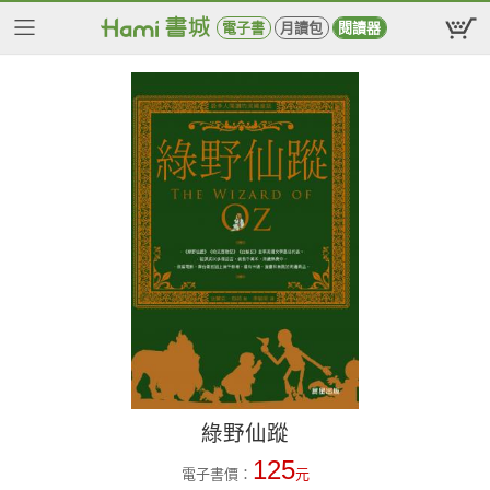
電子書
月讀包
閱讀器
綠野仙蹤
125
電子書價：
元