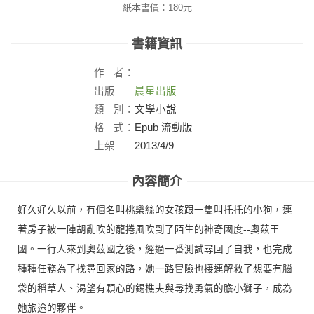
紙本書價：
180
元
書籍資訊
作
者：
出版
晨星出版
社：
類
別：
文學小說
格
式：
Epub 流動版
上架
2013/4/9
日：
內容簡介
好久好久以前，有個名叫桃樂絲的女孩跟一隻叫托托的小狗，連
著房子被一陣胡亂吹的龍捲風吹到了陌生的神奇國度--奧茲王
國。一行人來到奧茲國之後，經過一番測試尋回了自我，也完成
種種任務為了找尋回家的路，她一路冒險也接連解救了想要有腦
袋的稻草人、渴望有顆心的錫樵夫與尋找勇氣的膽小獅子，成為
她旅途的夥伴。