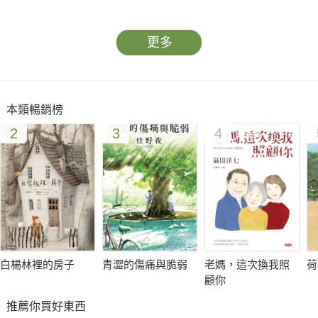
更多
本類暢銷榜
2
3
4
白楊林裡的房子
青澀的傷痛與脆弱
老媽，這次換我照
荷
顧你
推薦你買好東西