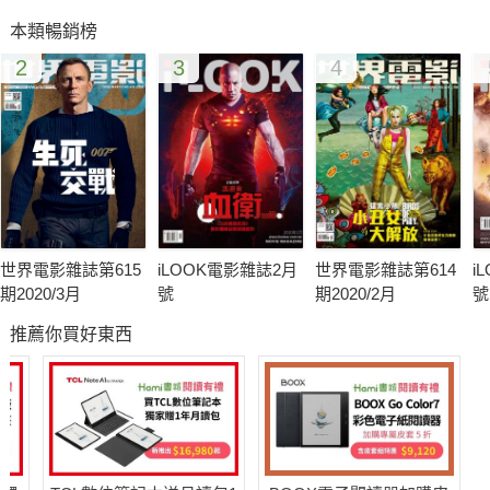
畫王子─克里斯伊凡，以及好萊塢性感炸彈─史嘉莉喬韓森。三人
本類暢銷榜
最新合作作品為超級英雄大聚會的《復仇者聯盟》。
2
3
4
世界電影雜誌第615
iLOOK電影雜誌2月
世界電影雜誌第614
i
期2020/3月
號
期2020/2月
號
推薦你買好東西