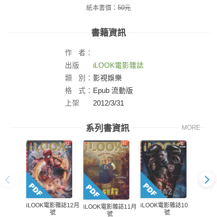
紙本書價：
50
元
書籍資訊
作
者：
出版
iLOOK電影雜誌
社：
類
別：
影視娛樂
格
式：
Epub 流動版
上架
2012/3/31
日：
系列書資訊
MORE
iLOOK電影雜誌12月
iLOOK電影雜誌10月
iLO
iLOOK電影雜誌11月
號
號
號