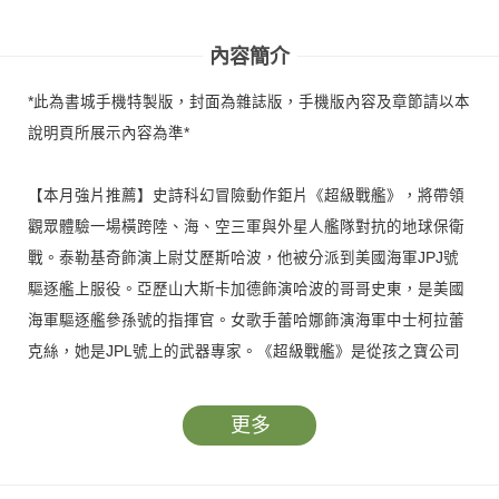
內容簡介
*此為書城手機特製版，封面為雜誌版，手機版內容及章節請以本
說明頁所展示內容為準*
【本月強片推薦】史詩科幻冒險動作鉅片《超級戰艦》，將帶領
觀眾體驗一場橫跨陸、海、空三軍與外星人艦隊對抗的地球保衛
戰。泰勒基奇飾演上尉艾歷斯哈波，他被分派到美國海軍JPJ號
驅逐艦上服役。亞歷山大斯卡加德飾演哈波的哥哥史東，是美國
海軍驅逐艦參孫號的指揮官。女歌手蕾哈娜飾演海軍中士柯拉蕾
克絲，她是JPL號上的武器專家。《超級戰艦》是從孩之寶公司
經典海戰遊戲得來的靈感，拍攝過程中獲得美國海軍史無前例的
全力支持。
更多
【本月發燒人物】是被寵壞的天才演員─小勞勃道尼，好萊塢漫