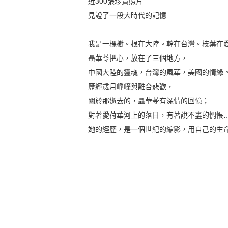
近300張珍貴照片
見證了一段大時代的記憶
我是一棵樹。根在大陸。幹在台灣。枝葉在
聶華苓把心，放在了三個地方，
中國大陸的靈魂，台灣的風華，美國的情緣
歷經歲月崢嶸與離合悲歡，
關於那逝去的，聶華苓有深情的回憶；
對著愛荷華河上的落日，有著說不盡的惆悵
她的經歷，是一個世紀的縮影，用自己的生