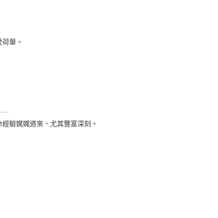
愛荷華。
。
……
命經驗娓娓道來，尤其豐富深刻。