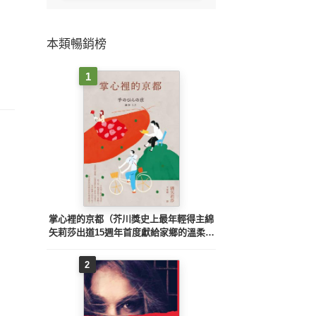
本類暢銷榜
1
掌心裡的京都（芥川獎史上最年輕得主綿
矢莉莎出道15週年首度獻給家鄉的溫柔物
語）
2