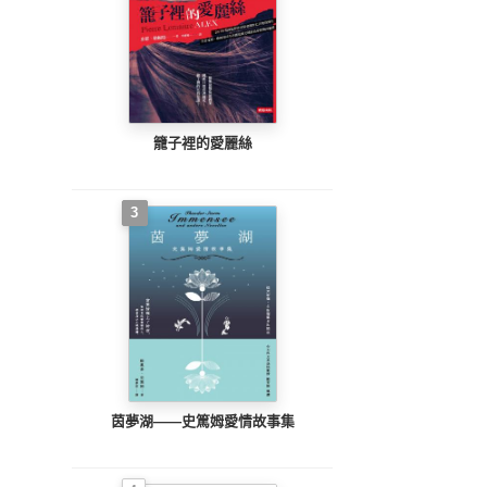
籠子裡的愛麗絲
3
茵夢湖——史篤姆愛情故事集