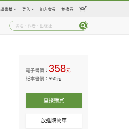
閱讀書籍
登入
加入會員
兌換券
358
電子書價：
元
紙本書價：
550
元
直接購買
放進購物車